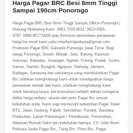
Harga Pagar BRC Besi 8mm Tinggi
Sampai 190cm Ponorogo
Harga Pagar BRC Besi 8mm Tinggi Sampai 190cm Ponorogo |
Hubungi Marketing Kami 0851-7333-0012, 0813-3355-
4787, 0896-9577-0609 atau Kirimkan permintaan penawaran
harga ke email kami yaitu intanbumiperkasa@gmail.com
Produsen Pagar BRC Galvanis Ponorogo Jawa Timur. Bagi
warga Ponorogo, Siman, Mlarak, Jetis, Balong, Kauman,
Sukorejo, Babadan, Jenangan, Ngebel, Pulung, Pudak, Sooko,
Sawoo, Sambit, Bungkal, Ngrayun, Slahung, Jambon,
Badegan, Sampung dan sekitarnya yang membutuhkan Pagar
Brc silahkan menghubungi kami untuk mendapatkan harga
penawaran terbaik dari kami, silahkan menghubungi kami
untuk bertanya-tanya, ber-konsultasi terlebih dahulu mengenai
daftar harga terbaru, ukuran dan jenis Pagar Brc sesuai
kebutuhan anda. Kami siap memenuhi kebutuhan Pagar Tower
BTS, Jalan, Gedung, Pabrik, Sekolahan, Pondok, Bandara,
Pelabuhan, Lahan Pekarangan / Perkebunan, Perumahan,
Halaman Rumah Sakit dan kebutuhan lainnya. CV. Intan Bumi
Perkasa Sedia Pagar Brc, Tiang Brc, Pintu Brc, Pagar