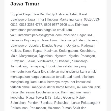
Jawa Timur
Supplier Pagar Besi Brc Hotdip Galvanis Tahan Karat
Bojonegoro Jawa Timur | Hubungi Marketing Kami 0851-7333-
0012, 0813-3355-4787, 0896-9577-0609 atau Kirimkan
permintaan penawaran harga ke email kami
yaitu intanbumiperkasa@gmail.com Produsen Pagar BRC
Galvanis Bojonegoro Jawa Timur. Bagi warga Balen, Baureno,
Bojonegoro, Bubulan, Dander, Gayam, Gondang, Kadewan,
Kalitidu, Kanor, Kapas, Kasiman, Kedungadem, Kepohbaru,
Malo, Margomulyo, Ngambon, Ngasem, Ngraho, Padangan,
Purwosari, Sekar, Sugihwaras, Sukosewu, Sumberejo,
Tambakrejo, Temayang, Trucuk dan sekitarnya yang
membutuhkan Pagar Brc silahkan menghubungi kami untuk
mendapatkan harga penawaran terbaik dari kami, silahkan
menghubungi kami untuk bertanya-tanya, ber-konsultasi
terlebih dahulu mengenai daftar harga terbaru, ukuran dan jenis
Pagar Brc sesuai kebutuhan anda. Kami siap memenuhi
kebutuhan Pagar Tower BTS, Jalan, Gedung, Pabrik,
Sekolahan, Pondok, Bandara, Pelabuhan, Lahan Pekarangan /
Perkebunan, Perumahan, Halaman Rumah Sakit dan