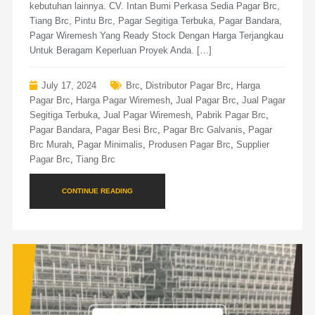
kebutuhan lainnya. CV. Intan Bumi Perkasa Sedia Pagar Brc,
Tiang Brc, Pintu Brc, Pagar Segitiga Terbuka, Pagar Bandara,
Pagar Wiremesh Yang Ready Stock Dengan Harga Terjangkau
Untuk Beragam Keperluan Proyek Anda. […]
July 17, 2024
Brc
,
Distributor Pagar Brc
,
Harga
Pagar Brc
,
Harga Pagar Wiremesh
,
Jual Pagar Brc
,
Jual Pagar
Segitiga Terbuka
,
Jual Pagar Wiremesh
,
Pabrik Pagar Brc
,
Pagar Bandara
,
Pagar Besi Brc
,
Pagar Brc Galvanis
,
Pagar
Brc Murah
,
Pagar Minimalis
,
Produsen Pagar Brc
,
Supplier
Pagar Brc
,
Tiang Brc
CONTINUE READING