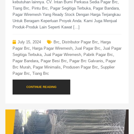
kebutuhan lainnya. CV. Intan Bumi Perkasa Sedia Pagar Brc,
Tiang Brc, Pintu Brc, Pagar Segitiga Terbuka, Pagar Bandara,
Pagar Wiremesh Yang Ready Stock Dengan Harga Terjangkau
Untuk Beragam Keperluan Proyek Anda. Kami Juga Menjual
Produk-Produk Lain Seperti Kawat […]
July 15, 2024
Brc
,
Distributor Pagar Brc
,
Harga
Pagar Brc
,
Harga Pagar Wiremesh
,
Jual Pagar Brc
,
Jual Pagar
Segitiga Terbuka
,
Jual Pagar Wiremesh
,
Pabrik Pagar Brc
,
Pagar Bandara
,
Pagar Besi Brc
,
Pagar Brc Galvanis
,
Pagar
Brc Murah
,
Pagar Minimalis
,
Produsen Pagar Brc
,
Supplier
Pagar Brc
,
Tiang Brc
CONTINUE READING