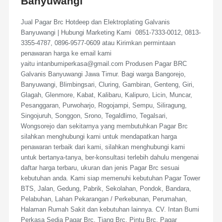
Banyuwangi
Jual Pagar Brc Hotdeep dan Elektroplating Galvanis
Banyuwangi | Hubungi Marketing Kami 0851-7333-0012, 0813-
3355-4787, 0896-9577-0609 atau Kirimkan permintaan
penawaran harga ke email kami
yaitu intanbumiperkasa@gmail.com Produsen Pagar BRC
Galvanis Banyuwangi Jawa Timur. Bagi warga Bangorejo,
Banyuwangi, Blimbingsari, Cluring, Gambiran, Genteng, Giri,
Glagah, Glenmore, Kabat, Kalibaru, Kalipuro, Licin, Muncar,
Pesanggaran, Purwoharjo, Rogojampi, Sempu, Siliragung,
Singojuruh, Songgon, Srono, Tegaldlimo, Tegalsari,
Wongsorejo dan sekitarnya yang membutuhkan Pagar Brc
silahkan menghubungi kami untuk mendapatkan harga
penawaran terbaik dari kami, silahkan menghubungi kami
untuk bertanya-tanya, ber-konsultasi terlebih dahulu mengenai
daftar harga terbaru, ukuran dan jenis Pagar Brc sesuai
kebutuhan anda. Kami siap memenuhi kebutuhan Pagar Tower
BTS, Jalan, Gedung, Pabrik, Sekolahan, Pondok, Bandara,
Pelabuhan, Lahan Pekarangan / Perkebunan, Perumahan,
Halaman Rumah Sakit dan kebutuhan lainnya. CV. Intan Bumi
Perkasa Sedia Pagar Brc, Tiang Brc, Pintu Brc, Pagar