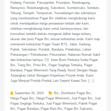
Padang, Pasirian, Pasrujambe, Pronojiwo, Randuagung,
Ranuyoso, Rowokangkung, Sukodono, Sumbersuko, Senduro,
Tekung, Tempeh, Tempursari, Yosowilangun dan sekitarnya
yang membutuhkan Pagar Brc silahkan menghubungi kami
untuk mendapatkan harga penawaran terbaik dari kami,
silahkan menghubungi kami untuk bertanya-tanya, ber-
konsultasi terlebih dahulu mengenai daftar harga terbaru,
ukuran dan jenis Pagar Brc sesuai kebutuhan anda. Kami siap
memenuhi kebutuhan Pagar Tower BTS, Jalan, Gedung,
Pabrik, Sekolahan, Pondok, Bandara, Pelabuhan, Lahan
Pekarangan / Perkebunan, Perumahan, Halaman Rumah Sakit
dan kebutuhan lainnya. CV. Intan Bumi Perkasa Sedia Pagar
Brc, Tiang Brc, Pintu Brc, Pagar Segitiga Terbuka, Pagar
Bandara, Pagar Wiremesh Yang Ready Stock Dengan Harga
Terjangkau Untuk Beragam Keperluan Proyek Anda. Kami
Juga Menjual Produk-Produk Lain Seperti Kawat Duri, […]
September 26, 2024
Brc
,
Distributor Pagar Brc
,
Harga Pagar Brc
,
Harga Pagar Wiremesh
,
Jual Pagar Brc
,
Jual
Pagar Segitiga Terbuka
,
Jual Pagar Wiremesh
,
Pabrik Pagar
Brc
,
Pagar Bandara
,
Pagar Besi Brc
,
Pagar Brc Galvanis
,