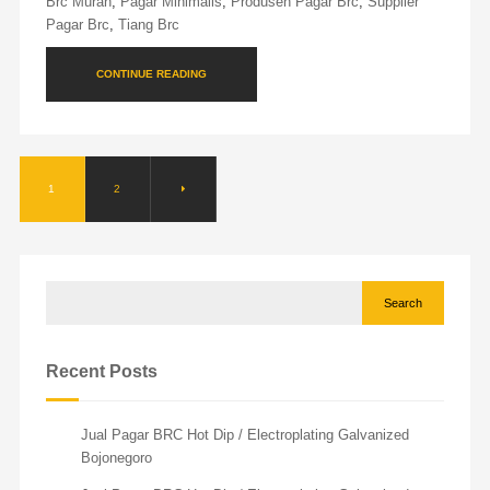
Brc Murah
,
Pagar Minimalis
,
Produsen Pagar Brc
,
Supplier
Pagar Brc
,
Tiang Brc
CONTINUE READING
1
2
Search
Recent Posts
Jual Pagar BRC Hot Dip / Electroplating Galvanized
Bojonegoro