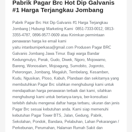
Pabrik Pagar Brc Hot Dip Galvanis
#1 Harga Terjangkau Jombang
Pabrik Pagar Brc Hot Dip Galvanis #1 Harga Terjangkau
Jombang | Hubungi Marketing Kami 0851-7333-0012, 0813-
3355-4787, 0896-9577-0609 atau Kirimkan permintaan
penawaran harga ke email kami
yaitu intanbumiperkasa@gmail.com Produsen Pagar BRC
Galvanis Jombang Jawa Timur. Bagi warga Bandar
Kedungmulyo, Perak, Gudo, Diwek, Ngoro, Mojowarno,
Bareng, Wonosalam, Mojoagung, Sumobito, Jogoroto,
Peterongan, Jombang, Megaluh, Tembelang, Kesamben,
Kudu, Ngusikan, Ploso, Kabuh, Plandaan dan sekitarnya yang
membutuhkan Pagar Brc silahkan menghubungi kami untuk
mendapatkan harga penawaran terbaik dari kami, silahkan
menghubungi kami untuk bertanya-tanya, ber-konsultasi
terlebih dahulu mengenai daftar harga terbaru, ukuran dan jenis
Pagar Brc sesuai kebutuhan anda. Kami siap memenuhi
kebutuhan Pagar Tower BTS, Jalan, Gedung, Pabrik,
Sekolahan, Pondok, Bandara, Pelabuhan, Lahan Pekarangan /
Perkebunan, Perumahan, Halaman Rumah Sakit dan