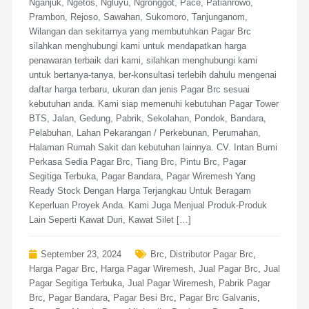
Nganjuk, Ngetos, Ngluyu, Ngronggot, Pace, Patianrowo,
Prambon, Rejoso, Sawahan, Sukomoro, Tanjunganom,
Wilangan dan sekitarnya yang membutuhkan Pagar Brc
silahkan menghubungi kami untuk mendapatkan harga
penawaran terbaik dari kami, silahkan menghubungi kami
untuk bertanya-tanya, ber-konsultasi terlebih dahulu mengenai
daftar harga terbaru, ukuran dan jenis Pagar Brc sesuai
kebutuhan anda. Kami siap memenuhi kebutuhan Pagar Tower
BTS, Jalan, Gedung, Pabrik, Sekolahan, Pondok, Bandara,
Pelabuhan, Lahan Pekarangan / Perkebunan, Perumahan,
Halaman Rumah Sakit dan kebutuhan lainnya. CV. Intan Bumi
Perkasa Sedia Pagar Brc, Tiang Brc, Pintu Brc, Pagar
Segitiga Terbuka, Pagar Bandara, Pagar Wiremesh Yang
Ready Stock Dengan Harga Terjangkau Untuk Beragam
Keperluan Proyek Anda. Kami Juga Menjual Produk-Produk
Lain Seperti Kawat Duri, Kawat Silet […]
September 23, 2024
Brc
,
Distributor Pagar Brc
,
Harga Pagar Brc
,
Harga Pagar Wiremesh
,
Jual Pagar Brc
,
Jual
Pagar Segitiga Terbuka
,
Jual Pagar Wiremesh
,
Pabrik Pagar
Brc
,
Pagar Bandara
,
Pagar Besi Brc
,
Pagar Brc Galvanis
,