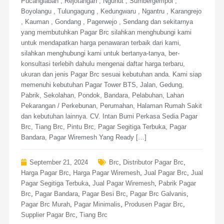
Pucanglaban , Rejotangan , Ngunut , Sumbergempol ,
Boyolangu , Tulungagung , Kedungwaru , Ngantru , Karangrejo
, Kauman , Gondang , Pagerwejo , Sendang dan sekitarnya
yang membutuhkan Pagar Brc silahkan menghubungi kami
untuk mendapatkan harga penawaran terbaik dari kami,
silahkan menghubungi kami untuk bertanya-tanya, ber-
konsultasi terlebih dahulu mengenai daftar harga terbaru,
ukuran dan jenis Pagar Brc sesuai kebutuhan anda. Kami siap
memenuhi kebutuhan Pagar Tower BTS, Jalan, Gedung,
Pabrik, Sekolahan, Pondok, Bandara, Pelabuhan, Lahan
Pekarangan / Perkebunan, Perumahan, Halaman Rumah Sakit
dan kebutuhan lainnya. CV. Intan Bumi Perkasa Sedia Pagar
Brc, Tiang Brc, Pintu Brc, Pagar Segitiga Terbuka, Pagar
Bandara, Pagar Wiremesh Yang Ready […]
September 21, 2024
Brc
,
Distributor Pagar Brc
,
Harga Pagar Brc
,
Harga Pagar Wiremesh
,
Jual Pagar Brc
,
Jual
Pagar Segitiga Terbuka
,
Jual Pagar Wiremesh
,
Pabrik Pagar
Brc
,
Pagar Bandara
,
Pagar Besi Brc
,
Pagar Brc Galvanis
,
Pagar Brc Murah
,
Pagar Minimalis
,
Produsen Pagar Brc
,
Supplier Pagar Brc
,
Tiang Brc