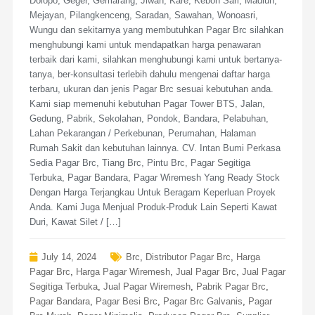
Dolopo, Geger, Gemarang, Jiwan, Kare, Kebon Sari, Madiun,
Mejayan, Pilangkenceng, Saradan, Sawahan, Wonoasri,
Wungu dan sekitarnya yang membutuhkan Pagar Brc silahkan
menghubungi kami untuk mendapatkan harga penawaran
terbaik dari kami, silahkan menghubungi kami untuk bertanya-
tanya, ber-konsultasi terlebih dahulu mengenai daftar harga
terbaru, ukuran dan jenis Pagar Brc sesuai kebutuhan anda.
Kami siap memenuhi kebutuhan Pagar Tower BTS, Jalan,
Gedung, Pabrik, Sekolahan, Pondok, Bandara, Pelabuhan,
Lahan Pekarangan / Perkebunan, Perumahan, Halaman
Rumah Sakit dan kebutuhan lainnya. CV. Intan Bumi Perkasa
Sedia Pagar Brc, Tiang Brc, Pintu Brc, Pagar Segitiga
Terbuka, Pagar Bandara, Pagar Wiremesh Yang Ready Stock
Dengan Harga Terjangkau Untuk Beragam Keperluan Proyek
Anda. Kami Juga Menjual Produk-Produk Lain Seperti Kawat
Duri, Kawat Silet / […]
July 14, 2024
Brc
,
Distributor Pagar Brc
,
Harga
Pagar Brc
,
Harga Pagar Wiremesh
,
Jual Pagar Brc
,
Jual Pagar
Segitiga Terbuka
,
Jual Pagar Wiremesh
,
Pabrik Pagar Brc
,
Pagar Bandara
,
Pagar Besi Brc
,
Pagar Brc Galvanis
,
Pagar