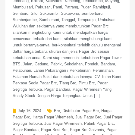
Jombang, Kalisat, Kaliwates, Kencong, Ledokombo, Mayang,
Mumbulsari, Pakusari, Panti, Patrang, Puger, Rambipuji,
Semboro, Silo, Sukorambi, Sukowono, Sumberbaru,
Sumberjambe, Sumbersari, Tanggul, Tempurejo, Umbulsari,
Wuluhan dan sekitarnya yang membutuhkan Pagar Brc
silahkan menghubungi kami untuk mendapatkan harga
penawaran terbaik dari kami, silahkan menghubungi kami
untuk bertanya-tanya, ber-konsultasi terlebih dahulu mengenai
daftar harga terbaru, ukuran dan jenis Pagar Brc sesuai
kebutuhan anda. Kami siap memenuhi kebutuhan Pagar Tower
BTS, Jalan, Gedung, Pabrik, Sekolahan, Pondok, Bandara,
Pelabuhan, Lahan Pekarangan / Perkebunan, Perumahan,
Halaman Rumah Sakit dan kebutuhan lainnya. CV. Intan Bumi
Perkasa Sedia Pagar Brc, Tiang Brc, Pintu Brc, Pagar
Segitiga Terbuka, Pagar Bandara, Pagar Wiremesh Yang
Ready Stock Dengan Harga Terjangkau Untuk […]
July 16, 2024
Brc
,
Distributor Pagar Brc
,
Harga
Pagar Brc
,
Harga Pagar Wiremesh
,
Jual Pagar Brc
,
Jual Pagar
Segitiga Terbuka
,
Jual Pagar Wiremesh
,
Pabrik Pagar Brc
,
Pagar Bandara
,
Pagar Besi Brc
,
Pagar Brc Galvanis
,
Pagar