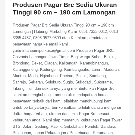
Produsen Pagar Brc Sedia Ukuran
Tinggi 90 cm – 190 cm Lamongan
Produsen Pagar Brc Sedia Ukuran Tinggi 90 cm – 190 cm
Lamongan | Hubungi Marketing Kami 0851-7333-0012, 0813-
3355-4787, 0896-9577-0609 atau Kirimkan permintaan
penawaran harga ke email kami
yaitu intanbumiperkasa@gmail.com Produsen Pagar BRC
Galvanis Lamongan Jawa Timur. Bagi warga Babat, Bluluk,
Brondong, Deket, Glagah, Kalitengah, Karangbinangun,
Karanggeneng, Kedungpring, Kembangbahu, Laren, Maduran,
Mantup, Modo, Ngimbang, Paciran, Pucuk, Sambeng,
Sarirejo, Sekaran, Solokuro, Sugio, Sukodadi, Sukorame,
Tikung, Turi dan sekitarnya yang membutuhkan Pagar Brc
silahkan menghubungi kami untuk mendapatkan harga
penawaran terbaik dari kami, silahkan menghubungi kami
untuk bertanya-tanya, ber-konsultasi terlebih dahulu mengenai
daftar harga terbaru, ukuran dan jenis Pagar Brc sesuai
kebutuhan anda. Kami siap memenuhi kebutuhan Pagar Tower
BTS, Jalan, Gedung, Pabrik, Sekolahan, Pondok, Bandara,
Pelabuhan, Lahan Pekarangan / Perkebunan, Perumahan,