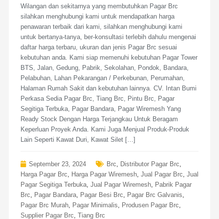
Wilangan dan sekitarnya yang membutuhkan Pagar Brc
silahkan menghubungi kami untuk mendapatkan harga
penawaran terbaik dari kami, silahkan menghubungi kami
untuk bertanya-tanya, ber-konsultasi terlebih dahulu mengenai
daftar harga terbaru, ukuran dan jenis Pagar Brc sesuai
kebutuhan anda. Kami siap memenuhi kebutuhan Pagar Tower
BTS, Jalan, Gedung, Pabrik, Sekolahan, Pondok, Bandara,
Pelabuhan, Lahan Pekarangan / Perkebunan, Perumahan,
Halaman Rumah Sakit dan kebutuhan lainnya. CV. Intan Bumi
Perkasa Sedia Pagar Brc, Tiang Brc, Pintu Brc, Pagar
Segitiga Terbuka, Pagar Bandara, Pagar Wiremesh Yang
Ready Stock Dengan Harga Terjangkau Untuk Beragam
Keperluan Proyek Anda. Kami Juga Menjual Produk-Produk
Lain Seperti Kawat Duri, Kawat Silet […]
September 23, 2024
Brc
,
Distributor Pagar Brc
,
Harga Pagar Brc
,
Harga Pagar Wiremesh
,
Jual Pagar Brc
,
Jual
Pagar Segitiga Terbuka
,
Jual Pagar Wiremesh
,
Pabrik Pagar
Brc
,
Pagar Bandara
,
Pagar Besi Brc
,
Pagar Brc Galvanis
,
Pagar Brc Murah
,
Pagar Minimalis
,
Produsen Pagar Brc
,
Supplier Pagar Brc
,
Tiang Brc