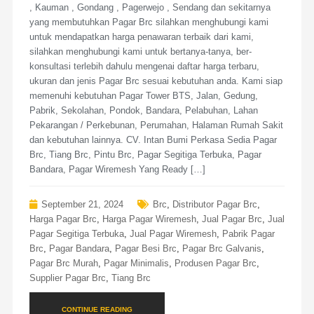
, Kauman , Gondang , Pagerwejo , Sendang dan sekitarnya
yang membutuhkan Pagar Brc silahkan menghubungi kami
untuk mendapatkan harga penawaran terbaik dari kami,
silahkan menghubungi kami untuk bertanya-tanya, ber-
konsultasi terlebih dahulu mengenai daftar harga terbaru,
ukuran dan jenis Pagar Brc sesuai kebutuhan anda. Kami siap
memenuhi kebutuhan Pagar Tower BTS, Jalan, Gedung,
Pabrik, Sekolahan, Pondok, Bandara, Pelabuhan, Lahan
Pekarangan / Perkebunan, Perumahan, Halaman Rumah Sakit
dan kebutuhan lainnya. CV. Intan Bumi Perkasa Sedia Pagar
Brc, Tiang Brc, Pintu Brc, Pagar Segitiga Terbuka, Pagar
Bandara, Pagar Wiremesh Yang Ready […]
September 21, 2024
Brc
,
Distributor Pagar Brc
,
Harga Pagar Brc
,
Harga Pagar Wiremesh
,
Jual Pagar Brc
,
Jual
Pagar Segitiga Terbuka
,
Jual Pagar Wiremesh
,
Pabrik Pagar
Brc
,
Pagar Bandara
,
Pagar Besi Brc
,
Pagar Brc Galvanis
,
Pagar Brc Murah
,
Pagar Minimalis
,
Produsen Pagar Brc
,
Supplier Pagar Brc
,
Tiang Brc
CONTINUE READING