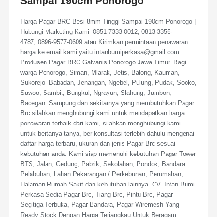
Sampai 190cm Ponorogo
Harga Pagar BRC Besi 8mm Tinggi Sampai 190cm Ponorogo |
Hubungi Marketing Kami 0851-7333-0012, 0813-3355-
4787, 0896-9577-0609 atau Kirimkan permintaan penawaran
harga ke email kami yaitu intanbumiperkasa@gmail.com
Produsen Pagar BRC Galvanis Ponorogo Jawa Timur. Bagi
warga Ponorogo, Siman, Mlarak, Jetis, Balong, Kauman,
Sukorejo, Babadan, Jenangan, Ngebel, Pulung, Pudak, Sooko,
Sawoo, Sambit, Bungkal, Ngrayun, Slahung, Jambon,
Badegan, Sampung dan sekitarnya yang membutuhkan Pagar
Brc silahkan menghubungi kami untuk mendapatkan harga
penawaran terbaik dari kami, silahkan menghubungi kami
untuk bertanya-tanya, ber-konsultasi terlebih dahulu mengenai
daftar harga terbaru, ukuran dan jenis Pagar Brc sesuai
kebutuhan anda. Kami siap memenuhi kebutuhan Pagar Tower
BTS, Jalan, Gedung, Pabrik, Sekolahan, Pondok, Bandara,
Pelabuhan, Lahan Pekarangan / Perkebunan, Perumahan,
Halaman Rumah Sakit dan kebutuhan lainnya. CV. Intan Bumi
Perkasa Sedia Pagar Brc, Tiang Brc, Pintu Brc, Pagar
Segitiga Terbuka, Pagar Bandara, Pagar Wiremesh Yang
Ready Stock Dengan Harga Terjangkau Untuk Beragam