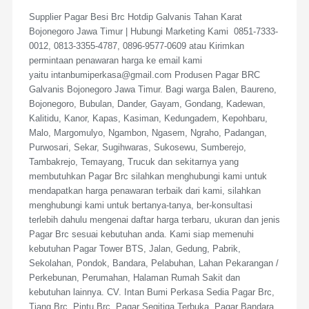
Supplier Pagar Besi Brc Hotdip Galvanis Tahan Karat
Bojonegoro Jawa Timur | Hubungi Marketing Kami 0851-7333-
0012, 0813-3355-4787, 0896-9577-0609 atau Kirimkan
permintaan penawaran harga ke email kami
yaitu intanbumiperkasa@gmail.com Produsen Pagar BRC
Galvanis Bojonegoro Jawa Timur. Bagi warga Balen, Baureno,
Bojonegoro, Bubulan, Dander, Gayam, Gondang, Kadewan,
Kalitidu, Kanor, Kapas, Kasiman, Kedungadem, Kepohbaru,
Malo, Margomulyo, Ngambon, Ngasem, Ngraho, Padangan,
Purwosari, Sekar, Sugihwaras, Sukosewu, Sumberejo,
Tambakrejo, Temayang, Trucuk dan sekitarnya yang
membutuhkan Pagar Brc silahkan menghubungi kami untuk
mendapatkan harga penawaran terbaik dari kami, silahkan
menghubungi kami untuk bertanya-tanya, ber-konsultasi
terlebih dahulu mengenai daftar harga terbaru, ukuran dan jenis
Pagar Brc sesuai kebutuhan anda. Kami siap memenuhi
kebutuhan Pagar Tower BTS, Jalan, Gedung, Pabrik,
Sekolahan, Pondok, Bandara, Pelabuhan, Lahan Pekarangan /
Perkebunan, Perumahan, Halaman Rumah Sakit dan
kebutuhan lainnya. CV. Intan Bumi Perkasa Sedia Pagar Brc,
Tiang Brc, Pintu Brc, Pagar Segitiga Terbuka, Pagar Bandara,