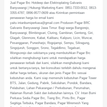
Jual Pagar Brc Hotdeep dan Elektroplating Galvanis
Banyuwangi | Hubungi Marketing Kami 0851-7333-0012, 0813-
3355-4787, 0896-9577-0609 atau Kirimkan permintaan
penawaran harga ke email kami
yaitu intanbumiperkasa@gmail.com Produsen Pagar BRC
Galvanis Banyuwangi Jawa Timur. Bagi warga Bangorejo,
Banyuwangi, Blimbingsari, Cluring, Gambiran, Genteng, Giri,
Glagah, Glenmore, Kabat, Kalibaru, Kalipuro, Licin, Muncar,
Pesanggaran, Purwoharjo, Rogojampi, Sempu, Siliragung,
Singojuruh, Songgon, Srono, Tegaldlimo, Tegalsari,
Wongsorejo dan sekitarnya yang membutuhkan Pagar Brc
silahkan menghubungi kami untuk mendapatkan harga
penawaran terbaik dari kami, silahkan menghubungi kami
untuk bertanya-tanya, ber-konsultasi terlebih dahulu mengenai
daftar harga terbaru, ukuran dan jenis Pagar Brc sesuai
kebutuhan anda. Kami siap memenuhi kebutuhan Pagar Tower
BTS, Jalan, Gedung, Pabrik, Sekolahan, Pondok, Bandara,
Pelabuhan, Lahan Pekarangan / Perkebunan, Perumahan,
Halaman Rumah Sakit dan kebutuhan lainnya. CV. Intan Bumi
Perkasa Sedia Pagar Brc, Tiang Brc, Pintu Brc, Pagar
Segitiga Terbuka, Pagar Bandara, Pagar Wiremesh Yang