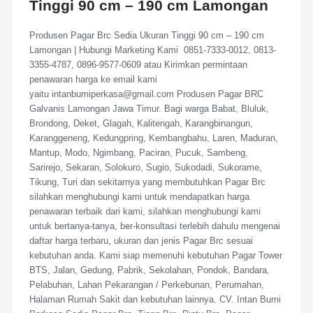
Tinggi 90 cm – 190 cm Lamongan
Produsen Pagar Brc Sedia Ukuran Tinggi 90 cm – 190 cm
Lamongan | Hubungi Marketing Kami 0851-7333-0012, 0813-
3355-4787, 0896-9577-0609 atau Kirimkan permintaan
penawaran harga ke email kami
yaitu intanbumiperkasa@gmail.com Produsen Pagar BRC
Galvanis Lamongan Jawa Timur. Bagi warga Babat, Bluluk,
Brondong, Deket, Glagah, Kalitengah, Karangbinangun,
Karanggeneng, Kedungpring, Kembangbahu, Laren, Maduran,
Mantup, Modo, Ngimbang, Paciran, Pucuk, Sambeng,
Sarirejo, Sekaran, Solokuro, Sugio, Sukodadi, Sukorame,
Tikung, Turi dan sekitarnya yang membutuhkan Pagar Brc
silahkan menghubungi kami untuk mendapatkan harga
penawaran terbaik dari kami, silahkan menghubungi kami
untuk bertanya-tanya, ber-konsultasi terlebih dahulu mengenai
daftar harga terbaru, ukuran dan jenis Pagar Brc sesuai
kebutuhan anda. Kami siap memenuhi kebutuhan Pagar Tower
BTS, Jalan, Gedung, Pabrik, Sekolahan, Pondok, Bandara,
Pelabuhan, Lahan Pekarangan / Perkebunan, Perumahan,
Halaman Rumah Sakit dan kebutuhan lainnya. CV. Intan Bumi