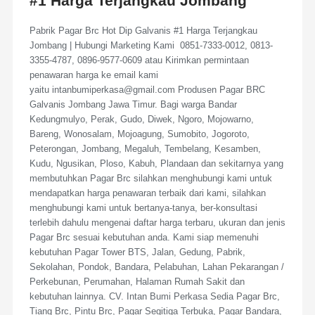
#1 Harga Terjangkau Jombang
Pabrik Pagar Brc Hot Dip Galvanis #1 Harga Terjangkau
Jombang | Hubungi Marketing Kami 0851-7333-0012, 0813-
3355-4787, 0896-9577-0609 atau Kirimkan permintaan
penawaran harga ke email kami
yaitu intanbumiperkasa@gmail.com Produsen Pagar BRC
Galvanis Jombang Jawa Timur. Bagi warga Bandar
Kedungmulyo, Perak, Gudo, Diwek, Ngoro, Mojowarno,
Bareng, Wonosalam, Mojoagung, Sumobito, Jogoroto,
Peterongan, Jombang, Megaluh, Tembelang, Kesamben,
Kudu, Ngusikan, Ploso, Kabuh, Plandaan dan sekitarnya yang
membutuhkan Pagar Brc silahkan menghubungi kami untuk
mendapatkan harga penawaran terbaik dari kami, silahkan
menghubungi kami untuk bertanya-tanya, ber-konsultasi
terlebih dahulu mengenai daftar harga terbaru, ukuran dan jenis
Pagar Brc sesuai kebutuhan anda. Kami siap memenuhi
kebutuhan Pagar Tower BTS, Jalan, Gedung, Pabrik,
Sekolahan, Pondok, Bandara, Pelabuhan, Lahan Pekarangan /
Perkebunan, Perumahan, Halaman Rumah Sakit dan
kebutuhan lainnya. CV. Intan Bumi Perkasa Sedia Pagar Brc,
Tiang Brc, Pintu Brc, Pagar Segitiga Terbuka, Pagar Bandara,