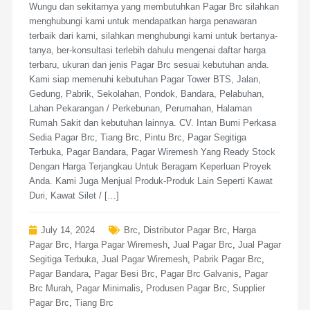
Wungu dan sekitarnya yang membutuhkan Pagar Brc silahkan
menghubungi kami untuk mendapatkan harga penawaran
terbaik dari kami, silahkan menghubungi kami untuk bertanya-
tanya, ber-konsultasi terlebih dahulu mengenai daftar harga
terbaru, ukuran dan jenis Pagar Brc sesuai kebutuhan anda.
Kami siap memenuhi kebutuhan Pagar Tower BTS, Jalan,
Gedung, Pabrik, Sekolahan, Pondok, Bandara, Pelabuhan,
Lahan Pekarangan / Perkebunan, Perumahan, Halaman
Rumah Sakit dan kebutuhan lainnya. CV. Intan Bumi Perkasa
Sedia Pagar Brc, Tiang Brc, Pintu Brc, Pagar Segitiga
Terbuka, Pagar Bandara, Pagar Wiremesh Yang Ready Stock
Dengan Harga Terjangkau Untuk Beragam Keperluan Proyek
Anda. Kami Juga Menjual Produk-Produk Lain Seperti Kawat
Duri, Kawat Silet / […]
July 14, 2024
Brc
,
Distributor Pagar Brc
,
Harga
Pagar Brc
,
Harga Pagar Wiremesh
,
Jual Pagar Brc
,
Jual Pagar
Segitiga Terbuka
,
Jual Pagar Wiremesh
,
Pabrik Pagar Brc
,
Pagar Bandara
,
Pagar Besi Brc
,
Pagar Brc Galvanis
,
Pagar
Brc Murah
,
Pagar Minimalis
,
Produsen Pagar Brc
,
Supplier
Pagar Brc
,
Tiang Brc