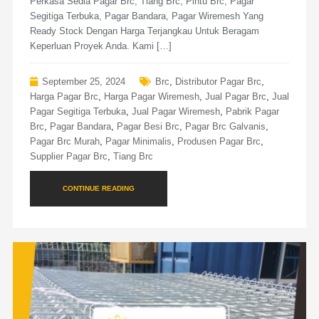
Perkasa Sedia Pagar Brc, Tiang Brc, Pintu Brc, Pagar
Segitiga Terbuka, Pagar Bandara, Pagar Wiremesh Yang
Ready Stock Dengan Harga Terjangkau Untuk Beragam
Keperluan Proyek Anda. Kami […]
September 25, 2024
Brc
,
Distributor Pagar Brc
,
Harga Pagar Brc
,
Harga Pagar Wiremesh
,
Jual Pagar Brc
,
Jual
Pagar Segitiga Terbuka
,
Jual Pagar Wiremesh
,
Pabrik Pagar
Brc
,
Pagar Bandara
,
Pagar Besi Brc
,
Pagar Brc Galvanis
,
Pagar Brc Murah
,
Pagar Minimalis
,
Produsen Pagar Brc
,
Supplier Pagar Brc
,
Tiang Brc
CONTINUE READING