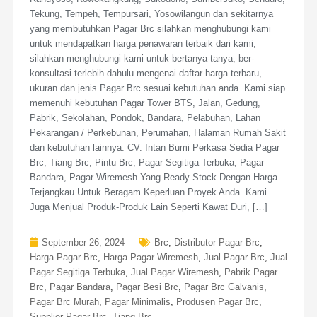
Tekung, Tempeh, Tempursari, Yosowilangun dan sekitarnya
yang membutuhkan Pagar Brc silahkan menghubungi kami
untuk mendapatkan harga penawaran terbaik dari kami,
silahkan menghubungi kami untuk bertanya-tanya, ber-
konsultasi terlebih dahulu mengenai daftar harga terbaru,
ukuran dan jenis Pagar Brc sesuai kebutuhan anda. Kami siap
memenuhi kebutuhan Pagar Tower BTS, Jalan, Gedung,
Pabrik, Sekolahan, Pondok, Bandara, Pelabuhan, Lahan
Pekarangan / Perkebunan, Perumahan, Halaman Rumah Sakit
dan kebutuhan lainnya. CV. Intan Bumi Perkasa Sedia Pagar
Brc, Tiang Brc, Pintu Brc, Pagar Segitiga Terbuka, Pagar
Bandara, Pagar Wiremesh Yang Ready Stock Dengan Harga
Terjangkau Untuk Beragam Keperluan Proyek Anda. Kami
Juga Menjual Produk-Produk Lain Seperti Kawat Duri, […]
September 26, 2024
Brc
,
Distributor Pagar Brc
,
Harga Pagar Brc
,
Harga Pagar Wiremesh
,
Jual Pagar Brc
,
Jual
Pagar Segitiga Terbuka
,
Jual Pagar Wiremesh
,
Pabrik Pagar
Brc
,
Pagar Bandara
,
Pagar Besi Brc
,
Pagar Brc Galvanis
,
Pagar Brc Murah
,
Pagar Minimalis
,
Produsen Pagar Brc
,
Supplier Pagar Brc
,
Tiang Brc