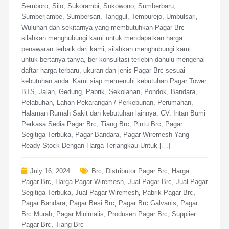
Semboro, Silo, Sukorambi, Sukowono, Sumberbaru,
Sumberjambe, Sumbersari, Tanggul, Tempurejo, Umbulsari,
Wuluhan dan sekitarnya yang membutuhkan Pagar Brc
silahkan menghubungi kami untuk mendapatkan harga
penawaran terbaik dari kami, silahkan menghubungi kami
untuk bertanya-tanya, ber-konsultasi terlebih dahulu mengenai
daftar harga terbaru, ukuran dan jenis Pagar Brc sesuai
kebutuhan anda. Kami siap memenuhi kebutuhan Pagar Tower
BTS, Jalan, Gedung, Pabrik, Sekolahan, Pondok, Bandara,
Pelabuhan, Lahan Pekarangan / Perkebunan, Perumahan,
Halaman Rumah Sakit dan kebutuhan lainnya. CV. Intan Bumi
Perkasa Sedia Pagar Brc, Tiang Brc, Pintu Brc, Pagar
Segitiga Terbuka, Pagar Bandara, Pagar Wiremesh Yang
Ready Stock Dengan Harga Terjangkau Untuk […]
July 16, 2024
Brc
,
Distributor Pagar Brc
,
Harga
Pagar Brc
,
Harga Pagar Wiremesh
,
Jual Pagar Brc
,
Jual Pagar
Segitiga Terbuka
,
Jual Pagar Wiremesh
,
Pabrik Pagar Brc
,
Pagar Bandara
,
Pagar Besi Brc
,
Pagar Brc Galvanis
,
Pagar
Brc Murah
,
Pagar Minimalis
,
Produsen Pagar Brc
,
Supplier
Pagar Brc
,
Tiang Brc