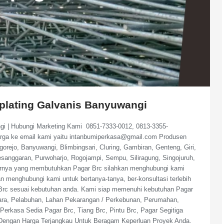
oplating Galvanis Banyuwangi
ngi | Hubungi Marketing Kami 0851-7333-0012, 0813-3355-
arga ke email kami yaitu intanbumiperkasa@gmail.com Produsen
ejo, Banyuwangi, Blimbingsari, Cluring, Gambiran, Genteng, Giri,
Pesanggaran, Purwoharjo, Rogojampi, Sempu, Siliragung, Singojuruh,
tarnya yang membutuhkan Pagar Brc silahkan menghubungi kami
n menghubungi kami untuk bertanya-tanya, ber-konsultasi terlebih
r Brc sesuai kebutuhan anda. Kami siap memenuhi kebutuhan Pagar
ara, Pelabuhan, Lahan Pekarangan / Perkebunan, Perumahan,
erkasa Sedia Pagar Brc, Tiang Brc, Pintu Brc, Pagar Segitiga
Dengan Harga Terjangkau Untuk Beragam Keperluan Proyek Anda.