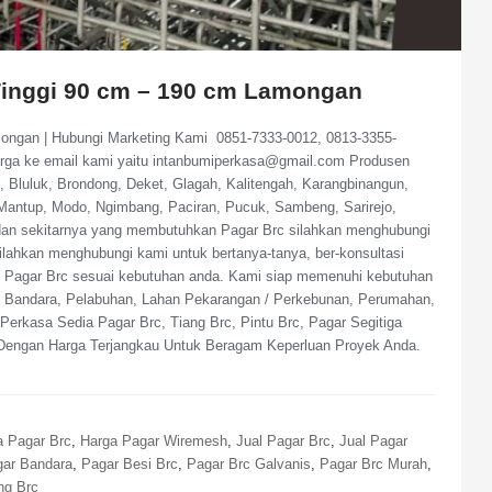
Tinggi 90 cm – 190 cm Lamongan
ongan | Hubungi Marketing Kami 0851-7333-0012, 0813-3355-
arga ke email kami yaitu intanbumiperkasa@gmail.com Produsen
Bluluk, Brondong, Deket, Glagah, Kalitengah, Karangbinangun,
antup, Modo, Ngimbang, Paciran, Pucuk, Sambeng, Sarirejo,
 dan sekitarnya yang membutuhkan Pagar Brc silahkan menghubungi
ilahkan menghubungi kami untuk bertanya-tanya, ber-konsultasi
nis Pagar Brc sesuai kebutuhan anda. Kami siap memenuhi kebutuhan
, Bandara, Pelabuhan, Lahan Pekarangan / Perkebunan, Perumahan,
erkasa Sedia Pagar Brc, Tiang Brc, Pintu Brc, Pagar Segitiga
Dengan Harga Terjangkau Untuk Beragam Keperluan Proyek Anda.
a Pagar Brc
,
Harga Pagar Wiremesh
,
Jual Pagar Brc
,
Jual Pagar
ar Bandara
,
Pagar Besi Brc
,
Pagar Brc Galvanis
,
Pagar Brc Murah
,
ng Brc