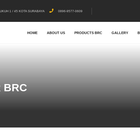
UKUH 1 / 45 KOTA SURABAYA
0896-9577-0609
HOME
ABOUT US
PRODUCTS BRC
GALLERY
R BRC