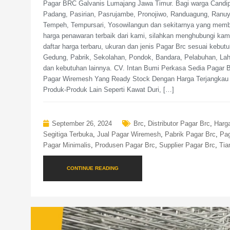
Pagar BRC Galvanis Lumajang Jawa Timur. Bagi warga Candipuro
Padang, Pasirian, Pasrujambe, Pronojiwo, Randuagung, Ran
Tempeh, Tempursari, Yosowilangun dan sekitarnya yang mem
harga penawaran terbaik dari kami, silahkan menghubungi kami
daftar harga terbaru, ukuran dan jenis Pagar Brc sesuai keb
Gedung, Pabrik, Sekolahan, Pondok, Bandara, Pelabuhan, L
dan kebutuhan lainnya. CV. Intan Bumi Perkasa Sedia Pagar Br
Pagar Wiremesh Yang Ready Stock Dengan Harga Terjangkau 
Produk-Produk Lain Seperti Kawat Duri, […]
September 26, 2024
Brc
,
Distributor Pagar Brc
,
Harg
Segitiga Terbuka
,
Jual Pagar Wiremesh
,
Pabrik Pagar Brc
,
Pag
Pagar Minimalis
,
Produsen Pagar Brc
,
Supplier Pagar Brc
,
Tia
CONTINUE READING