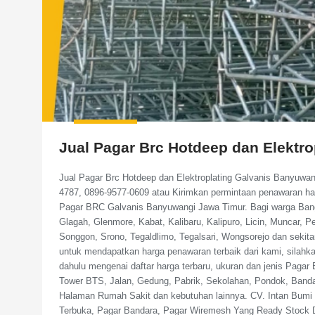
Jual Pagar Brc Hotdeep dan Elektr
Jual Pagar Brc Hotdeep dan Elektroplating Galvanis Banyuwa
4787, 0896-9577-0609 atau Kirimkan permintaan penawaran h
Pagar BRC Galvanis Banyuwangi Jawa Timur. Bagi warga Bangor
Glagah, Glenmore, Kabat, Kalibaru, Kalipuro, Licin, Muncar, 
Songgon, Srono, Tegaldlimo, Tegalsari, Wongsorejo dan seki
untuk mendapatkan harga penawaran terbaik dari kami, silahka
dahulu mengenai daftar harga terbaru, ukuran dan jenis Paga
Tower BTS, Jalan, Gedung, Pabrik, Sekolahan, Pondok, Band
Halaman Rumah Sakit dan kebutuhan lainnya. CV. Intan Bumi P
Terbuka, Pagar Bandara, Pagar Wiremesh Yang Ready Stock 