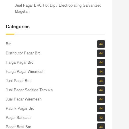
Jual Pagar BRC Hot Dip / Electroplating Galvanized
Magetan
Categories
Brc
44
Distributor Pagar Brc
44
Harga Pagar Brc
44
Harga Pagar Wiremesh
44
Jual Pagar Brc
44
Jual Pagar Segitiga Terbuka
44
Jual Pagar Wiremesh
44
Pabrik Pagar Brc
44
Pagar Bandara
43
Pagar Besi Brc
44