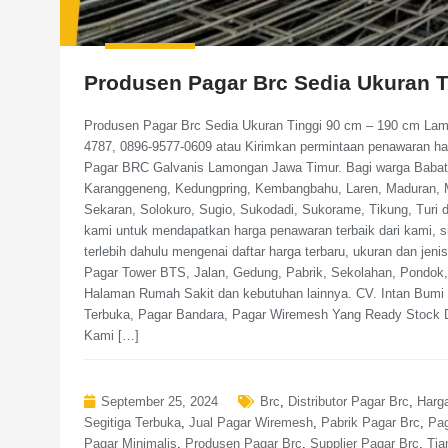
Produsen Pagar Brc Sedia Ukuran 
Produsen Pagar Brc Sedia Ukuran Tinggi 90 cm – 190 cm Lam
4787, 0896-9577-0609 atau Kirimkan permintaan penawaran h
Pagar BRC Galvanis Lamongan Jawa Timur. Bagi warga Babat, 
Karanggeneng, Kedungpring, Kembangbahu, Laren, Maduran, M
Sekaran, Solokuro, Sugio, Sukodadi, Sukorame, Tikung, Turi
kami untuk mendapatkan harga penawaran terbaik dari kami, s
terlebih dahulu mengenai daftar harga terbaru, ukuran dan je
Pagar Tower BTS, Jalan, Gedung, Pabrik, Sekolahan, Pondok
Halaman Rumah Sakit dan kebutuhan lainnya. CV. Intan Bumi P
Terbuka, Pagar Bandara, Pagar Wiremesh Yang Ready Stock 
Kami […]
September 25, 2024
Brc
,
Distributor Pagar Brc
,
Harg
Segitiga Terbuka
,
Jual Pagar Wiremesh
,
Pabrik Pagar Brc
,
Pag
Pagar Minimalis
,
Produsen Pagar Brc
,
Supplier Pagar Brc
,
Tia