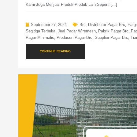
Kami Juga Menjual Produk-Produk Lain Seperti […]
September 27, 2024
Brc
,
Distributor Pagar Brc
,
Harg
Segitiga Terbuka
,
Jual Pagar Wiremesh
,
Pabrik Pagar Brc
,
Pag
Pagar Minimalis
,
Produsen Pagar Brc
,
Supplier Pagar Brc
,
Tia
CONTINUE READING