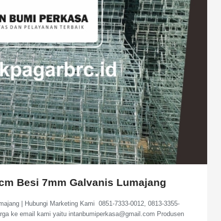
0cm Besi 7mm Galvanis Lumajang
ajang | Hubungi Marketing Kami 0851-7333-0012, 0813-3355-
arga ke email kami yaitu intanbumiperkasa@gmail.com Produsen