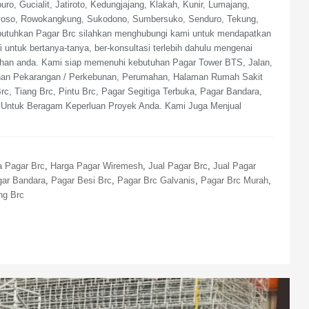
, Gucialit, Jatiroto, Kedungjajang, Klakah, Kunir, Lumajang,
uyoso, Rowokangkung, Sukodono, Sumbersuko, Senduro, Tekung,
butuhkan Pagar Brc silahkan menghubungi kami untuk mendapatkan
 untuk bertanya-tanya, ber-konsultasi terlebih dahulu mengenai
utuhan anda. Kami siap memenuhi kebutuhan Pagar Tower BTS, Jalan,
ahan Pekarangan / Perkebunan, Perumahan, Halaman Rumah Sakit
c, Tiang Brc, Pintu Brc, Pagar Segitiga Terbuka, Pagar Bandara,
Untuk Beragam Keperluan Proyek Anda. Kami Juga Menjual
a Pagar Brc
,
Harga Pagar Wiremesh
,
Jual Pagar Brc
,
Jual Pagar
ar Bandara
,
Pagar Besi Brc
,
Pagar Brc Galvanis
,
Pagar Brc Murah
,
ng Brc