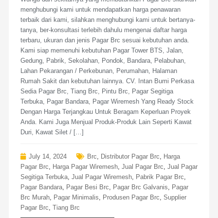
menghubungi kami untuk mendapatkan harga penawaran
terbaik dari kami, silahkan menghubungi kami untuk bertanya-
tanya, ber-konsultasi terlebih dahulu mengenai daftar harga
terbaru, ukuran dan jenis Pagar Brc sesuai kebutuhan anda.
Kami siap memenuhi kebutuhan Pagar Tower BTS, Jalan,
Gedung, Pabrik, Sekolahan, Pondok, Bandara, Pelabuhan,
Lahan Pekarangan / Perkebunan, Perumahan, Halaman
Rumah Sakit dan kebutuhan lainnya. CV. Intan Bumi Perkasa
Sedia Pagar Brc, Tiang Brc, Pintu Brc, Pagar Segitiga
Terbuka, Pagar Bandara, Pagar Wiremesh Yang Ready Stock
Dengan Harga Terjangkau Untuk Beragam Keperluan Proyek
Anda. Kami Juga Menjual Produk-Produk Lain Seperti Kawat
Duri, Kawat Silet / […]
July 14, 2024
Brc
,
Distributor Pagar Brc
,
Harga
Pagar Brc
,
Harga Pagar Wiremesh
,
Jual Pagar Brc
,
Jual Pagar
Segitiga Terbuka
,
Jual Pagar Wiremesh
,
Pabrik Pagar Brc
,
Pagar Bandara
,
Pagar Besi Brc
,
Pagar Brc Galvanis
,
Pagar
Brc Murah
,
Pagar Minimalis
,
Produsen Pagar Brc
,
Supplier
Pagar Brc
,
Tiang Brc