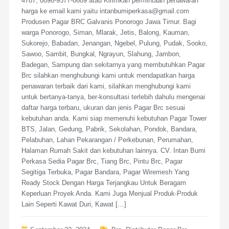
4787, 0896-9577-0609 atau Kirimkan permintaan penawaran
harga ke email kami yaitu intanbumiperkasa@gmail.com
Produsen Pagar BRC Galvanis Ponorogo Jawa Timur. Bagi
warga Ponorogo, Siman, Mlarak, Jetis, Balong, Kauman,
Sukorejo, Babadan, Jenangan, Ngebel, Pulung, Pudak, Sooko,
Sawoo, Sambit, Bungkal, Ngrayun, Slahung, Jambon,
Badegan, Sampung dan sekitarnya yang membutuhkan Pagar
Brc silahkan menghubungi kami untuk mendapatkan harga
penawaran terbaik dari kami, silahkan menghubungi kami
untuk bertanya-tanya, ber-konsultasi terlebih dahulu mengenai
daftar harga terbaru, ukuran dan jenis Pagar Brc sesuai
kebutuhan anda. Kami siap memenuhi kebutuhan Pagar Tower
BTS, Jalan, Gedung, Pabrik, Sekolahan, Pondok, Bandara,
Pelabuhan, Lahan Pekarangan / Perkebunan, Perumahan,
Halaman Rumah Sakit dan kebutuhan lainnya. CV. Intan Bumi
Perkasa Sedia Pagar Brc, Tiang Brc, Pintu Brc, Pagar
Segitiga Terbuka, Pagar Bandara, Pagar Wiremesh Yang
Ready Stock Dengan Harga Terjangkau Untuk Beragam
Keperluan Proyek Anda. Kami Juga Menjual Produk-Produk
Lain Seperti Kawat Duri, Kawat […]