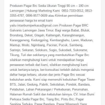
Produsen Pagar Brc Sedia Ukuran Tinggi 90 cm – 190 cm
Lamongan | Hubungi Marketing Kami 0851-7333-0012, 0813-
3355-4787, 0896-9577-0609 atau Kirimkan permintaan
penawaran harga ke email kami
yaitu intanbumiperkasa@gmail.com Produsen Pagar BRC
Galvanis Lamongan Jawa Timur. Bagi warga Babat, Bluluk,
Brondong, Deket, Glagah, Kalitengah, Karangbinangun,
Karanggeneng, Kedungpring, Kembangbahu, Laren, Maduran,
Mantup, Modo, Ngimbang, Paciran, Pucuk, Sambeng,
Sarirejo, Sekaran, Solokuro, Sugio, Sukodadi, Sukorame,
Tikung, Turi dan sekitarnya yang membutuhkan Pagar Brc
silahkan menghubungi kami untuk mendapatkan harga
penawaran terbaik dari kami, silahkan menghubungi kami
untuk bertanya-tanya, ber-konsultasi terlebih dahulu mengenai
daftar harga terbaru, ukuran dan jenis Pagar Brc sesuai
kebutuhan anda. Kami siap memenuhi kebutuhan Pagar Tower
BTS, Jalan, Gedung, Pabrik, Sekolahan, Pondok, Bandara,
Pelabuhan, Lahan Pekarangan / Perkebunan, Perumahan,
Halaman Rumah Sakit dan kebutuhan lainnya. CV. Intan Bumi
Perkasa Sedia Pagar Brc, Tiang Brc, Pintu Brc, Pagar
Segitiga Terbuka, Pagar Bandara, Pagar Wiremesh Yang