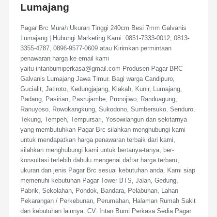
Lumajang
Pagar Brc Murah Ukuran Tinggi 240cm Besi 7mm Galvanis
Lumajang | Hubungi Marketing Kami 0851-7333-0012, 0813-
3355-4787, 0896-9577-0609 atau Kirimkan permintaan
penawaran harga ke email kami
yaitu intanbumiperkasa@gmail.com Produsen Pagar BRC
Galvanis Lumajang Jawa Timur. Bagi warga Candipuro,
Gucialit, Jatiroto, Kedungjajang, Klakah, Kunir, Lumajang,
Padang, Pasirian, Pasrujambe, Pronojiwo, Randuagung,
Ranuyoso, Rowokangkung, Sukodono, Sumbersuko, Senduro,
Tekung, Tempeh, Tempursari, Yosowilangun dan sekitarnya
yang membutuhkan Pagar Brc silahkan menghubungi kami
untuk mendapatkan harga penawaran terbaik dari kami,
silahkan menghubungi kami untuk bertanya-tanya, ber-
konsultasi terlebih dahulu mengenai daftar harga terbaru,
ukuran dan jenis Pagar Brc sesuai kebutuhan anda. Kami siap
memenuhi kebutuhan Pagar Tower BTS, Jalan, Gedung,
Pabrik, Sekolahan, Pondok, Bandara, Pelabuhan, Lahan
Pekarangan / Perkebunan, Perumahan, Halaman Rumah Sakit
dan kebutuhan lainnya. CV. Intan Bumi Perkasa Sedia Pagar