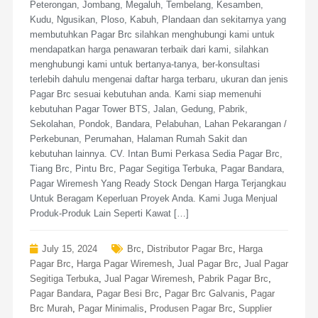
Peterongan, Jombang, Megaluh, Tembelang, Kesamben,
Kudu, Ngusikan, Ploso, Kabuh, Plandaan dan sekitarnya yang
membutuhkan Pagar Brc silahkan menghubungi kami untuk
mendapatkan harga penawaran terbaik dari kami, silahkan
menghubungi kami untuk bertanya-tanya, ber-konsultasi
terlebih dahulu mengenai daftar harga terbaru, ukuran dan jenis
Pagar Brc sesuai kebutuhan anda. Kami siap memenuhi
kebutuhan Pagar Tower BTS, Jalan, Gedung, Pabrik,
Sekolahan, Pondok, Bandara, Pelabuhan, Lahan Pekarangan /
Perkebunan, Perumahan, Halaman Rumah Sakit dan
kebutuhan lainnya. CV. Intan Bumi Perkasa Sedia Pagar Brc,
Tiang Brc, Pintu Brc, Pagar Segitiga Terbuka, Pagar Bandara,
Pagar Wiremesh Yang Ready Stock Dengan Harga Terjangkau
Untuk Beragam Keperluan Proyek Anda. Kami Juga Menjual
Produk-Produk Lain Seperti Kawat […]
July 15, 2024
Brc
,
Distributor Pagar Brc
,
Harga
Pagar Brc
,
Harga Pagar Wiremesh
,
Jual Pagar Brc
,
Jual Pagar
Segitiga Terbuka
,
Jual Pagar Wiremesh
,
Pabrik Pagar Brc
,
Pagar Bandara
,
Pagar Besi Brc
,
Pagar Brc Galvanis
,
Pagar
Brc Murah
,
Pagar Minimalis
,
Produsen Pagar Brc
,
Supplier