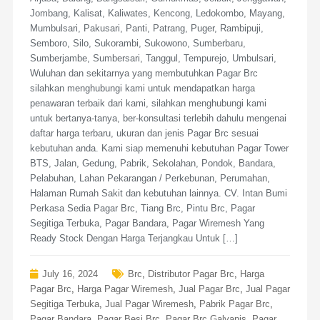
Jombang, Kalisat, Kaliwates, Kencong, Ledokombo, Mayang,
Mumbulsari, Pakusari, Panti, Patrang, Puger, Rambipuji,
Semboro, Silo, Sukorambi, Sukowono, Sumberbaru,
Sumberjambe, Sumbersari, Tanggul, Tempurejo, Umbulsari,
Wuluhan dan sekitarnya yang membutuhkan Pagar Brc
silahkan menghubungi kami untuk mendapatkan harga
penawaran terbaik dari kami, silahkan menghubungi kami
untuk bertanya-tanya, ber-konsultasi terlebih dahulu mengenai
daftar harga terbaru, ukuran dan jenis Pagar Brc sesuai
kebutuhan anda. Kami siap memenuhi kebutuhan Pagar Tower
BTS, Jalan, Gedung, Pabrik, Sekolahan, Pondok, Bandara,
Pelabuhan, Lahan Pekarangan / Perkebunan, Perumahan,
Halaman Rumah Sakit dan kebutuhan lainnya. CV. Intan Bumi
Perkasa Sedia Pagar Brc, Tiang Brc, Pintu Brc, Pagar
Segitiga Terbuka, Pagar Bandara, Pagar Wiremesh Yang
Ready Stock Dengan Harga Terjangkau Untuk […]
July 16, 2024
Brc
,
Distributor Pagar Brc
,
Harga
Pagar Brc
,
Harga Pagar Wiremesh
,
Jual Pagar Brc
,
Jual Pagar
Segitiga Terbuka
,
Jual Pagar Wiremesh
,
Pabrik Pagar Brc
,
Pagar Bandara
,
Pagar Besi Brc
,
Pagar Brc Galvanis
,
Pagar