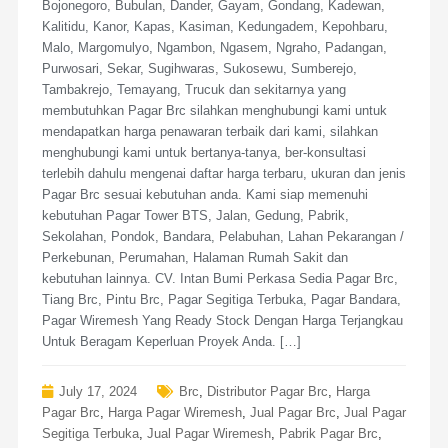
Bojonegoro, Bubulan, Dander, Gayam, Gondang, Kadewan,
Kalitidu, Kanor, Kapas, Kasiman, Kedungadem, Kepohbaru,
Malo, Margomulyo, Ngambon, Ngasem, Ngraho, Padangan,
Purwosari, Sekar, Sugihwaras, Sukosewu, Sumberejo,
Tambakrejo, Temayang, Trucuk dan sekitarnya yang
membutuhkan Pagar Brc silahkan menghubungi kami untuk
mendapatkan harga penawaran terbaik dari kami, silahkan
menghubungi kami untuk bertanya-tanya, ber-konsultasi
terlebih dahulu mengenai daftar harga terbaru, ukuran dan jenis
Pagar Brc sesuai kebutuhan anda. Kami siap memenuhi
kebutuhan Pagar Tower BTS, Jalan, Gedung, Pabrik,
Sekolahan, Pondok, Bandara, Pelabuhan, Lahan Pekarangan /
Perkebunan, Perumahan, Halaman Rumah Sakit dan
kebutuhan lainnya. CV. Intan Bumi Perkasa Sedia Pagar Brc,
Tiang Brc, Pintu Brc, Pagar Segitiga Terbuka, Pagar Bandara,
Pagar Wiremesh Yang Ready Stock Dengan Harga Terjangkau
Untuk Beragam Keperluan Proyek Anda. […]
July 17, 2024
Brc
,
Distributor Pagar Brc
,
Harga
Pagar Brc
,
Harga Pagar Wiremesh
,
Jual Pagar Brc
,
Jual Pagar
Segitiga Terbuka
,
Jual Pagar Wiremesh
,
Pabrik Pagar Brc
,