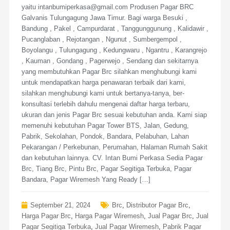
yaitu intanbumiperkasa@gmail.com Produsen Pagar BRC
Galvanis Tulungagung Jawa Timur. Bagi warga Besuki ,
Bandung , Pakel , Campurdarat , Tanggunggunung , Kalidawir ,
Pucanglaban , Rejotangan , Ngunut , Sumbergempol ,
Boyolangu , Tulungagung , Kedungwaru , Ngantru , Karangrejo
, Kauman , Gondang , Pagerwejo , Sendang dan sekitarnya
yang membutuhkan Pagar Brc silahkan menghubungi kami
untuk mendapatkan harga penawaran terbaik dari kami,
silahkan menghubungi kami untuk bertanya-tanya, ber-
konsultasi terlebih dahulu mengenai daftar harga terbaru,
ukuran dan jenis Pagar Brc sesuai kebutuhan anda. Kami siap
memenuhi kebutuhan Pagar Tower BTS, Jalan, Gedung,
Pabrik, Sekolahan, Pondok, Bandara, Pelabuhan, Lahan
Pekarangan / Perkebunan, Perumahan, Halaman Rumah Sakit
dan kebutuhan lainnya. CV. Intan Bumi Perkasa Sedia Pagar
Brc, Tiang Brc, Pintu Brc, Pagar Segitiga Terbuka, Pagar
Bandara, Pagar Wiremesh Yang Ready […]
September 21, 2024
Brc
,
Distributor Pagar Brc
,
Harga Pagar Brc
,
Harga Pagar Wiremesh
,
Jual Pagar Brc
,
Jual
Pagar Segitiga Terbuka
,
Jual Pagar Wiremesh
,
Pabrik Pagar