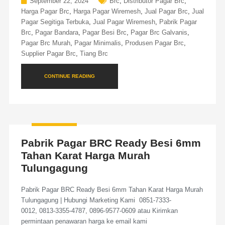
September 22, 2024
Brc
,
Distributor Pagar Brc
,
Harga Pagar Brc
,
Harga Pagar Wiremesh
,
Jual Pagar Brc
,
Jual
Pagar Segitiga Terbuka
,
Jual Pagar Wiremesh
,
Pabrik Pagar
Brc
,
Pagar Bandara
,
Pagar Besi Brc
,
Pagar Brc Galvanis
,
Pagar Brc Murah
,
Pagar Minimalis
,
Produsen Pagar Brc
,
Supplier Pagar Brc
,
Tiang Brc
CONTINUE READING
Pabrik Pagar BRC Ready Besi 6mm
Tahan Karat Harga Murah
Tulungagung
Pabrik Pagar BRC Ready Besi 6mm Tahan Karat Harga Murah
Tulungagung | Hubungi Marketing Kami 0851-7333-
0012, 0813-3355-4787, 0896-9577-0609 atau Kirimkan
permintaan penawaran harga ke email kami