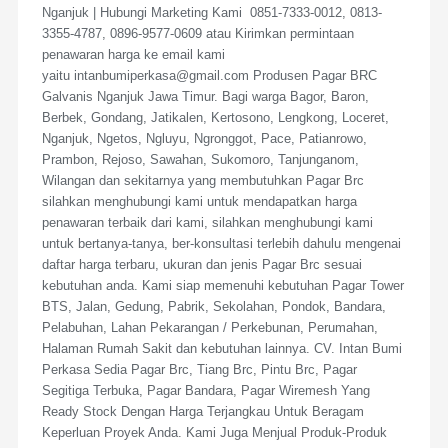
Nganjuk | Hubungi Marketing Kami 0851-7333-0012, 0813-
3355-4787, 0896-9577-0609 atau Kirimkan permintaan
penawaran harga ke email kami
yaitu intanbumiperkasa@gmail.com Produsen Pagar BRC
Galvanis Nganjuk Jawa Timur. Bagi warga Bagor, Baron,
Berbek, Gondang, Jatikalen, Kertosono, Lengkong, Loceret,
Nganjuk, Ngetos, Ngluyu, Ngronggot, Pace, Patianrowo,
Prambon, Rejoso, Sawahan, Sukomoro, Tanjunganom,
Wilangan dan sekitarnya yang membutuhkan Pagar Brc
silahkan menghubungi kami untuk mendapatkan harga
penawaran terbaik dari kami, silahkan menghubungi kami
untuk bertanya-tanya, ber-konsultasi terlebih dahulu mengenai
daftar harga terbaru, ukuran dan jenis Pagar Brc sesuai
kebutuhan anda. Kami siap memenuhi kebutuhan Pagar Tower
BTS, Jalan, Gedung, Pabrik, Sekolahan, Pondok, Bandara,
Pelabuhan, Lahan Pekarangan / Perkebunan, Perumahan,
Halaman Rumah Sakit dan kebutuhan lainnya. CV. Intan Bumi
Perkasa Sedia Pagar Brc, Tiang Brc, Pintu Brc, Pagar
Segitiga Terbuka, Pagar Bandara, Pagar Wiremesh Yang
Ready Stock Dengan Harga Terjangkau Untuk Beragam
Keperluan Proyek Anda. Kami Juga Menjual Produk-Produk