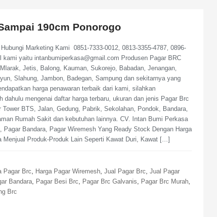
 Sampai 190cm Ponorogo
Hubungi Marketing Kami 0851-7333-0012, 0813-3355-4787, 0896-
il kami yaitu intanbumiperkasa@gmail.com Produsen Pagar BRC
Mlarak, Jetis, Balong, Kauman, Sukorejo, Babadan, Jenangan,
ayun, Slahung, Jambon, Badegan, Sampung dan sekitarnya yang
dapatkan harga penawaran terbaik dari kami, silahkan
h dahulu mengenai daftar harga terbaru, ukuran dan jenis Pagar Brc
 Tower BTS, Jalan, Gedung, Pabrik, Sekolahan, Pondok, Bandara,
man Rumah Sakit dan kebutuhan lainnya. CV. Intan Bumi Perkasa
uka, Pagar Bandara, Pagar Wiremesh Yang Ready Stock Dengan Harga
Menjual Produk-Produk Lain Seperti Kawat Duri, Kawat […]
a Pagar Brc
,
Harga Pagar Wiremesh
,
Jual Pagar Brc
,
Jual Pagar
ar Bandara
,
Pagar Besi Brc
,
Pagar Brc Galvanis
,
Pagar Brc Murah
,
ng Brc