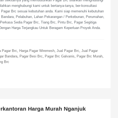
 dan sekitarnya yang membutuhkan Pagar Brc silahkan menghubungi
ilahkan menghubungi kami untuk bertanya-tanya, ber-konsultasi
nis Pagar Brc sesuai kebutuhan anda. Kami siap memenuhi kebutuhan
, Bandara, Pelabuhan, Lahan Pekarangan / Perkebunan, Perumahan,
erkasa Sedia Pagar Brc, Tiang Brc, Pintu Brc, Pagar Segitiga
Dengan Harga Terjangkau Untuk Beragam Keperluan Proyek Anda.
a Pagar Brc
,
Harga Pagar Wiremesh
,
Jual Pagar Brc
,
Jual Pagar
ar Bandara
,
Pagar Besi Brc
,
Pagar Brc Galvanis
,
Pagar Brc Murah
,
ng Brc
erkantoran Harga Murah Nganjuk