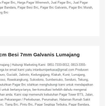
a Pagar Brc
,
Harga Pagar Wiremesh
,
Jual Pagar Brc
,
Jual Pagar
ar Bandara
,
Pagar Besi Brc
,
Pagar Brc Galvanis
,
Pagar Brc Murah
,
ng Brc
0cm Besi 7mm Galvanis Lumajang
ajang | Hubungi Marketing Kami 0851-7333-0012, 0813-3355-
arga ke email kami yaitu intanbumiperkasa@gmail.com Produsen
, Gucialit, Jatiroto, Kedungjajang, Klakah, Kunir, Lumajang,
uyoso, Rowokangkung, Sukodono, Sumbersuko, Senduro, Tekung,
butuhkan Pagar Brc silahkan menghubungi kami untuk mendapatkan
 untuk bertanya-tanya, ber-konsultasi terlebih dahulu mengenai
utuhan anda. Kami siap memenuhi kebutuhan Pagar Tower BTS, Jalan,
ahan Pekarangan / Perkebunan, Perumahan, Halaman Rumah Sakit
c, Tiang Brc, Pintu Brc, Pagar Segitiga Terbuka, Pagar Bandara,