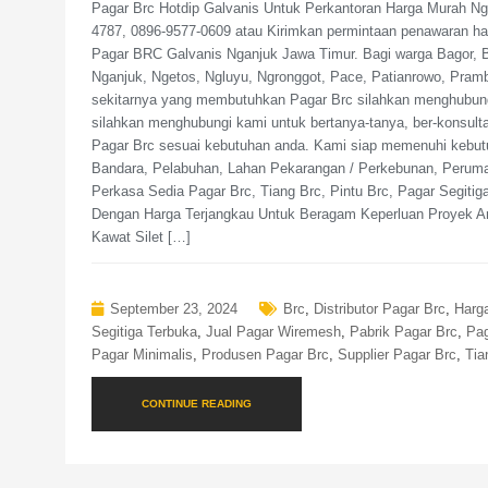
Pagar Brc Hotdip Galvanis Untuk Perkantoran Harga Murah Ng
4787, 0896-9577-0609 atau Kirimkan permintaan penawaran h
Pagar BRC Galvanis Nganjuk Jawa Timur. Bagi warga Bagor, B
Nganjuk, Ngetos, Ngluyu, Ngronggot, Pace, Patianrowo, Pra
sekitarnya yang membutuhkan Pagar Brc silahkan menghubung
silahkan menghubungi kami untuk bertanya-tanya, ber-konsultas
Pagar Brc sesuai kebutuhan anda. Kami siap memenuhi kebut
Bandara, Pelabuhan, Lahan Pekarangan / Perkebunan, Peruma
Perkasa Sedia Pagar Brc, Tiang Brc, Pintu Brc, Pagar Segit
Dengan Harga Terjangkau Untuk Beragam Keperluan Proyek An
Kawat Silet […]
September 23, 2024
Brc
,
Distributor Pagar Brc
,
Harg
Segitiga Terbuka
,
Jual Pagar Wiremesh
,
Pabrik Pagar Brc
,
Pag
Pagar Minimalis
,
Produsen Pagar Brc
,
Supplier Pagar Brc
,
Tia
CONTINUE READING