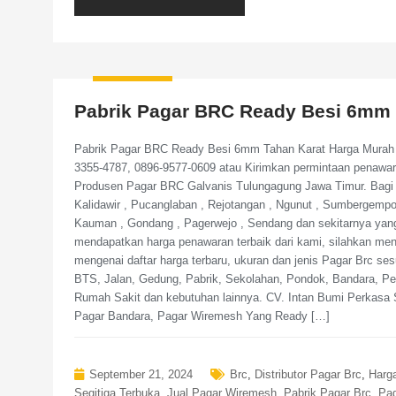
Pabrik Pagar BRC Ready Besi 6mm 
Pabrik Pagar BRC Ready Besi 6mm Tahan Karat Harga Murah 
3355-4787, 0896-9577-0609 atau Kirimkan permintaan penawa
Produsen Pagar BRC Galvanis Tulungagung Jawa Timur. Bagi 
Kalidawir , Pucanglaban , Rejotangan , Ngunut , Sumbergempol
Kauman , Gondang , Pagerwejo , Sendang dan sekitarnya ya
mendapatkan harga penawaran terbaik dari kami, silahkan meng
mengenai daftar harga terbaru, ukuran dan jenis Pagar Brc s
BTS, Jalan, Gedung, Pabrik, Sekolahan, Pondok, Bandara, P
Rumah Sakit dan kebutuhan lainnya. CV. Intan Bumi Perkasa S
Pagar Bandara, Pagar Wiremesh Yang Ready […]
September 21, 2024
Brc
,
Distributor Pagar Brc
,
Harg
Segitiga Terbuka
,
Jual Pagar Wiremesh
,
Pabrik Pagar Brc
,
Pag