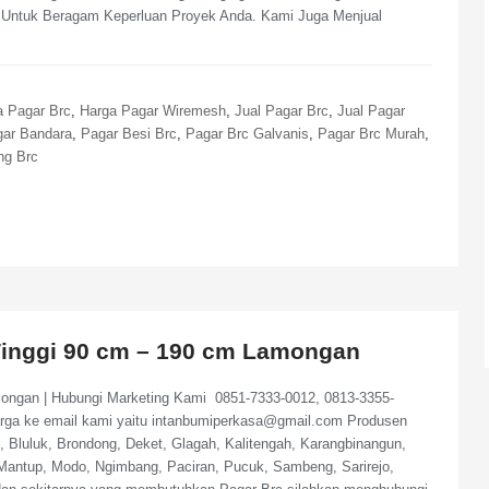
Untuk Beragam Keperluan Proyek Anda. Kami Juga Menjual
a Pagar Brc
,
Harga Pagar Wiremesh
,
Jual Pagar Brc
,
Jual Pagar
ar Bandara
,
Pagar Besi Brc
,
Pagar Brc Galvanis
,
Pagar Brc Murah
,
ng Brc
Tinggi 90 cm – 190 cm Lamongan
ongan | Hubungi Marketing Kami 0851-7333-0012, 0813-3355-
arga ke email kami yaitu intanbumiperkasa@gmail.com Produsen
Bluluk, Brondong, Deket, Glagah, Kalitengah, Karangbinangun,
antup, Modo, Ngimbang, Paciran, Pucuk, Sambeng, Sarirejo,