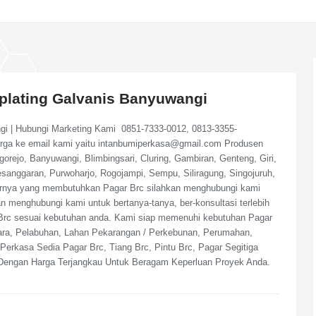
oplating Galvanis Banyuwangi
ngi | Hubungi Marketing Kami 0851-7333-0012, 0813-3355-
arga ke email kami yaitu intanbumiperkasa@gmail.com Produsen
ejo, Banyuwangi, Blimbingsari, Cluring, Gambiran, Genteng, Giri,
Pesanggaran, Purwoharjo, Rogojampi, Sempu, Siliragung, Singojuruh,
tarnya yang membutuhkan Pagar Brc silahkan menghubungi kami
n menghubungi kami untuk bertanya-tanya, ber-konsultasi terlebih
r Brc sesuai kebutuhan anda. Kami siap memenuhi kebutuhan Pagar
ara, Pelabuhan, Lahan Pekarangan / Perkebunan, Perumahan,
erkasa Sedia Pagar Brc, Tiang Brc, Pintu Brc, Pagar Segitiga
Dengan Harga Terjangkau Untuk Beragam Keperluan Proyek Anda.