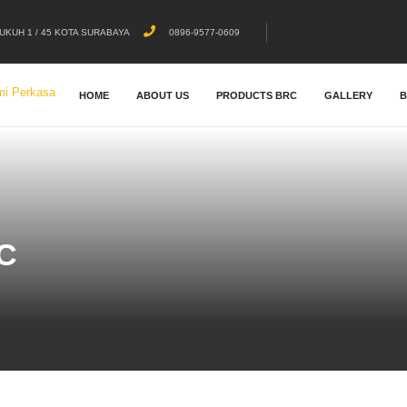
UKUH 1 / 45 KOTA SURABAYA
0896-9577-0609
HOME
ABOUT US
PRODUCTS BRC
GALLERY
C