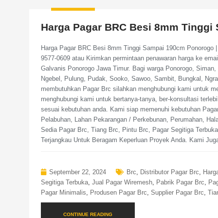
Harga Pagar BRC Besi 8mm Tinggi
Harga Pagar BRC Besi 8mm Tinggi Sampai 190cm Ponorogo | 
9577-0609 atau Kirimkan permintaan penawaran harga ke ema
Galvanis Ponorogo Jawa Timur. Bagi warga Ponorogo, Siman, 
Ngebel, Pulung, Pudak, Sooko, Sawoo, Sambit, Bungkal, Ngr
membutuhkan Pagar Brc silahkan menghubungi kami untuk men
menghubungi kami untuk bertanya-tanya, ber-konsultasi terlebi
sesuai kebutuhan anda. Kami siap memenuhi kebutuhan Pagar
Pelabuhan, Lahan Pekarangan / Perkebunan, Perumahan, Hala
Sedia Pagar Brc, Tiang Brc, Pintu Brc, Pagar Segitiga Terb
Terjangkau Untuk Beragam Keperluan Proyek Anda. Kami Juga 
September 22, 2024
Brc
,
Distributor Pagar Brc
,
Harg
Segitiga Terbuka
,
Jual Pagar Wiremesh
,
Pabrik Pagar Brc
,
Pag
Pagar Minimalis
,
Produsen Pagar Brc
,
Supplier Pagar Brc
,
Tia
CONTINUE READING