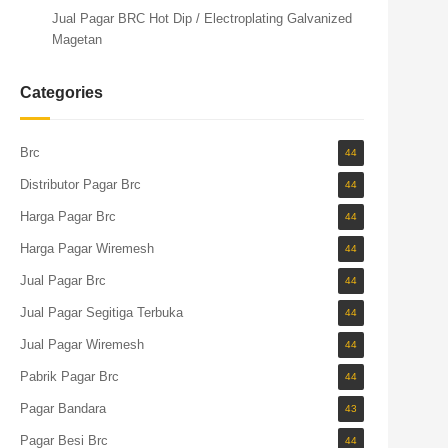
Jual Pagar BRC Hot Dip / Electroplating Galvanized
Magetan
Categories
Brc
44
Distributor Pagar Brc
44
Harga Pagar Brc
44
Harga Pagar Wiremesh
44
Jual Pagar Brc
44
Jual Pagar Segitiga Terbuka
44
Jual Pagar Wiremesh
44
Pabrik Pagar Brc
44
Pagar Bandara
43
Pagar Besi Brc
44