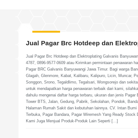
Jual Pagar Brc Hotdeep dan Elektr
Jual Pagar Brc Hotdeep dan Elektroplating Galvanis Banyuwa
4787, 0896-9577-0609 atau Kirimkan permintaan penawaran h
Pagar BRC Galvanis Banyuwangi Jawa Timur. Bagi warga Bangor
Glagah, Glenmore, Kabat, Kalibaru, Kalipuro, Licin, Muncar, 
Songgon, Srono, Tegaldlimo, Tegalsari, Wongsorejo dan seki
untuk mendapatkan harga penawaran terbaik dari kami, silahka
dahulu mengenai daftar harga terbaru, ukuran dan jenis Paga
Tower BTS, Jalan, Gedung, Pabrik, Sekolahan, Pondok, Band
Halaman Rumah Sakit dan kebutuhan lainnya. CV. Intan Bumi P
Terbuka, Pagar Bandara, Pagar Wiremesh Yang Ready Stock 
Kami Juga Menjual Produk-Produk Lain Seperti […]