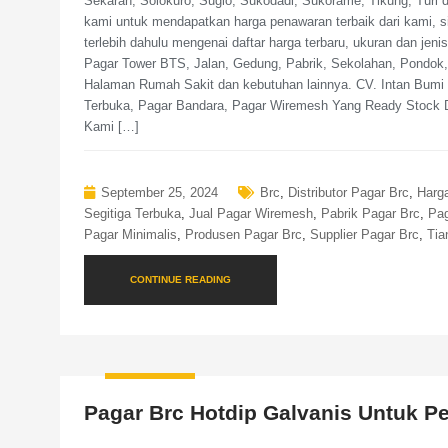
Sekaran, Solokuro, Sugio, Sukodadi, Sukorame, Tikung, Turi
kami untuk mendapatkan harga penawaran terbaik dari kami, s
terlebih dahulu mengenai daftar harga terbaru, ukuran dan je
Pagar Tower BTS, Jalan, Gedung, Pabrik, Sekolahan, Pondok
Halaman Rumah Sakit dan kebutuhan lainnya. CV. Intan Bumi P
Terbuka, Pagar Bandara, Pagar Wiremesh Yang Ready Stock 
Kami […]
September 25, 2024
Brc
,
Distributor Pagar Brc
,
Harg
Segitiga Terbuka
,
Jual Pagar Wiremesh
,
Pabrik Pagar Brc
,
Pag
Pagar Minimalis
,
Produsen Pagar Brc
,
Supplier Pagar Brc
,
Tia
CONTINUE READING
Pagar Brc Hotdip Galvanis Untuk P