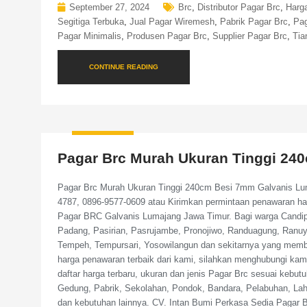
September 27, 2024
Brc
,
Distributor Pagar Brc
,
Harg
Segitiga Terbuka
,
Jual Pagar Wiremesh
,
Pabrik Pagar Brc
,
Pag
Pagar Minimalis
,
Produsen Pagar Brc
,
Supplier Pagar Brc
,
Tia
CONTINUE READING
Pagar Brc Murah Ukuran Tinggi 24
Pagar Brc Murah Ukuran Tinggi 240cm Besi 7mm Galvanis Lum
4787, 0896-9577-0609 atau Kirimkan permintaan penawaran h
Pagar BRC Galvanis Lumajang Jawa Timur. Bagi warga Candipuro
Padang, Pasirian, Pasrujambe, Pronojiwo, Randuagung, Ran
Tempeh, Tempursari, Yosowilangun dan sekitarnya yang mem
harga penawaran terbaik dari kami, silahkan menghubungi kami
daftar harga terbaru, ukuran dan jenis Pagar Brc sesuai keb
Gedung, Pabrik, Sekolahan, Pondok, Bandara, Pelabuhan, L
dan kebutuhan lainnya. CV. Intan Bumi Perkasa Sedia Pagar Br