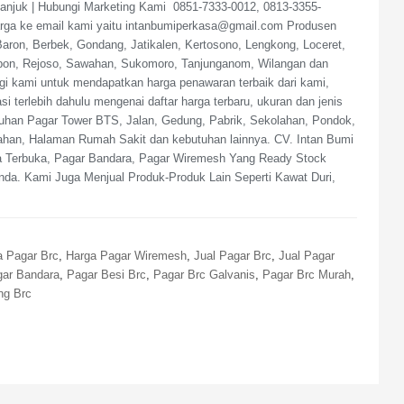
anjuk | Hubungi Marketing Kami 0851-7333-0012, 0813-3355-
arga ke email kami yaitu intanbumiperkasa@gmail.com Produsen
aron, Berbek, Gondang, Jatikalen, Kertosono, Lengkong, Loceret,
mbon, Rejoso, Sawahan, Sukomoro, Tanjunganom, Wilangan dan
i kami untuk mendapatkan harga penawaran terbaik dari kami,
i terlebih dahulu mengenai daftar harga terbaru, ukuran dan jenis
uhan Pagar Tower BTS, Jalan, Gedung, Pabrik, Sekolahan, Pondok,
han, Halaman Rumah Sakit dan kebutuhan lainnya. CV. Intan Bumi
iga Terbuka, Pagar Bandara, Pagar Wiremesh Yang Ready Stock
da. Kami Juga Menjual Produk-Produk Lain Seperti Kawat Duri,
a Pagar Brc
,
Harga Pagar Wiremesh
,
Jual Pagar Brc
,
Jual Pagar
ar Bandara
,
Pagar Besi Brc
,
Pagar Brc Galvanis
,
Pagar Brc Murah
,
ng Brc