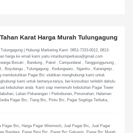
Tahan Karat Harga Murah Tulungagung
Tulungagung | Hubungi Marketing Kami 0851-7333-0012, 0813-
ran harga ke email kami yaitu intanbumiperkasa@gmail.com
warga Besuki , Bandung , Pakel , Campurdarat , Tanggunggunung ,
 , Boyolangu , Tulungagung , Kedungwaru , Ngantru , Karangrejo ,
ng membutuhkan Pagar Brc silahkan menghubungi kami untuk
hubungi kami untuk bertanya-tanya, ber-konsultasi terlebih dahulu
esuai kebutuhan anda. Kami siap memenuhi kebutuhan Pagar Tower
elabuhan, Lahan Pekarangan / Perkebunan, Perumahan, Halaman
edia Pagar Brc, Tiang Brc, Pintu Brc, Pagar Segitiga Terbuka,
a Pagar Brc
,
Harga Pagar Wiremesh
,
Jual Pagar Brc
,
Jual Pagar
ar Bandara
,
Pagar Besi Brc
,
Pagar Brc Galvanis
,
Pagar Brc Murah
,