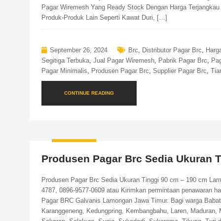
Pagar Wiremesh Yang Ready Stock Dengan Harga Terjangkau 
Produk-Produk Lain Seperti Kawat Duri, […]
September 26, 2024
Brc
,
Distributor Pagar Brc
,
Harg
Segitiga Terbuka
,
Jual Pagar Wiremesh
,
Pabrik Pagar Brc
,
Pag
Pagar Minimalis
,
Produsen Pagar Brc
,
Supplier Pagar Brc
,
Tia
CONTINUE READING
Produsen Pagar Brc Sedia Ukuran 
Produsen Pagar Brc Sedia Ukuran Tinggi 90 cm – 190 cm Lam
4787, 0896-9577-0609 atau Kirimkan permintaan penawaran h
Pagar BRC Galvanis Lamongan Jawa Timur. Bagi warga Babat, 
Karanggeneng, Kedungpring, Kembangbahu, Laren, Maduran, M