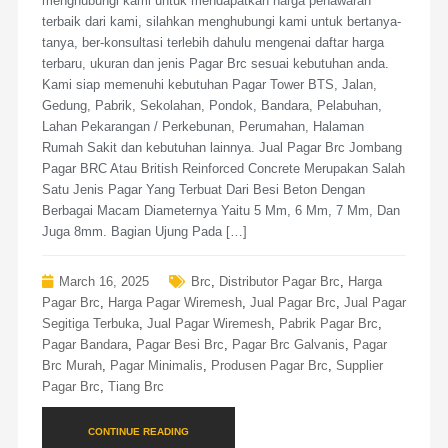
menghubungi kami untuk mendapatkan harga penawaran
terbaik dari kami, silahkan menghubungi kami untuk bertanya-
tanya, ber-konsultasi terlebih dahulu mengenai daftar harga
terbaru, ukuran dan jenis Pagar Brc sesuai kebutuhan anda.
Kami siap memenuhi kebutuhan Pagar Tower BTS, Jalan,
Gedung, Pabrik, Sekolahan, Pondok, Bandara, Pelabuhan,
Lahan Pekarangan / Perkebunan, Perumahan, Halaman
Rumah Sakit dan kebutuhan lainnya. Jual Pagar Brc Jombang
Pagar BRC Atau British Reinforced Concrete Merupakan Salah
Satu Jenis Pagar Yang Terbuat Dari Besi Beton Dengan
Berbagai Macam Diameternya Yaitu 5 Mm, 6 Mm, 7 Mm, Dan
Juga 8mm. Bagian Ujung Pada […]
March 16, 2025
Brc
,
Distributor Pagar Brc
,
Harga
Pagar Brc
,
Harga Pagar Wiremesh
,
Jual Pagar Brc
,
Jual Pagar
Segitiga Terbuka
,
Jual Pagar Wiremesh
,
Pabrik Pagar Brc
,
Pagar Bandara
,
Pagar Besi Brc
,
Pagar Brc Galvanis
,
Pagar
Brc Murah
,
Pagar Minimalis
,
Produsen Pagar Brc
,
Supplier
Pagar Brc
,
Tiang Brc
CONTINUE READING