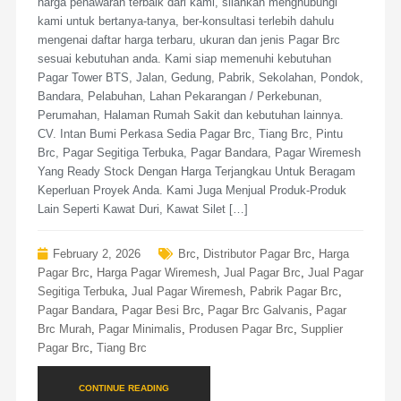
harga penawaran terbaik dari kami, silahkan menghubungi
kami untuk bertanya-tanya, ber-konsultasi terlebih dahulu
mengenai daftar harga terbaru, ukuran dan jenis Pagar Brc
sesuai kebutuhan anda. Kami siap memenuhi kebutuhan
Pagar Tower BTS, Jalan, Gedung, Pabrik, Sekolahan, Pondok,
Bandara, Pelabuhan, Lahan Pekarangan / Perkebunan,
Perumahan, Halaman Rumah Sakit dan kebutuhan lainnya.
CV. Intan Bumi Perkasa Sedia Pagar Brc, Tiang Brc, Pintu
Brc, Pagar Segitiga Terbuka, Pagar Bandara, Pagar Wiremesh
Yang Ready Stock Dengan Harga Terjangkau Untuk Beragam
Keperluan Proyek Anda. Kami Juga Menjual Produk-Produk
Lain Seperti Kawat Duri, Kawat Silet […]
February 2, 2026
Brc
,
Distributor Pagar Brc
,
Harga
Pagar Brc
,
Harga Pagar Wiremesh
,
Jual Pagar Brc
,
Jual Pagar
Segitiga Terbuka
,
Jual Pagar Wiremesh
,
Pabrik Pagar Brc
,
Pagar Bandara
,
Pagar Besi Brc
,
Pagar Brc Galvanis
,
Pagar
Brc Murah
,
Pagar Minimalis
,
Produsen Pagar Brc
,
Supplier
Pagar Brc
,
Tiang Brc
CONTINUE READING