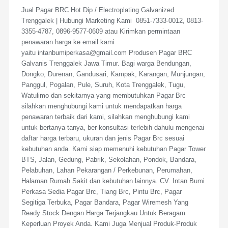
Jual Pagar BRC Hot Dip / Electroplating Galvanized
Trenggalek | Hubungi Marketing Kami 0851-7333-0012, 0813-
3355-4787, 0896-9577-0609 atau Kirimkan permintaan
penawaran harga ke email kami
yaitu intanbumiperkasa@gmail.com Produsen Pagar BRC
Galvanis Trenggalek Jawa Timur. Bagi warga Bendungan,
Dongko, Durenan, Gandusari, Kampak, Karangan, Munjungan,
Panggul, Pogalan, Pule, Suruh, Kota Trenggalek, Tugu,
Watulimo dan sekitarnya yang membutuhkan Pagar Brc
silahkan menghubungi kami untuk mendapatkan harga
penawaran terbaik dari kami, silahkan menghubungi kami
untuk bertanya-tanya, ber-konsultasi terlebih dahulu mengenai
daftar harga terbaru, ukuran dan jenis Pagar Brc sesuai
kebutuhan anda. Kami siap memenuhi kebutuhan Pagar Tower
BTS, Jalan, Gedung, Pabrik, Sekolahan, Pondok, Bandara,
Pelabuhan, Lahan Pekarangan / Perkebunan, Perumahan,
Halaman Rumah Sakit dan kebutuhan lainnya. CV. Intan Bumi
Perkasa Sedia Pagar Brc, Tiang Brc, Pintu Brc, Pagar
Segitiga Terbuka, Pagar Bandara, Pagar Wiremesh Yang
Ready Stock Dengan Harga Terjangkau Untuk Beragam
Keperluan Proyek Anda. Kami Juga Menjual Produk-Produk