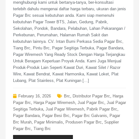
menghubungi kami untuk bertanya-tanya, ber-konsultasi
terlebih dahulu mengenai daftar harga terbaru, ukuran dan jenis
Pagar Brc sesuai kebutuhan anda. Kami siap memenuhi
kebutuhan Pagar Tower BTS, Jalan, Gedung, Pabrik,
Sekolahan, Pondok, Bandara, Pelabuhan, Lahan Pekarangan /
Perkebunan, Perumahan, Halaman Rumah Sakit dan
kebutuhan lainnya. CV. Intan Bumi Perkasa Sedia Pagar Brc,
Tiang Brc, Pintu Brc, Pagar Segitiga Terbuka, Pagar Bandara,
Pagar Wiremesh Yang Ready Stock Dengan Harga Terjangkau
Untuk Beragam Keperluan Proyek Anda. Kami Juga Menjual
Produk-Produk Lain Seperti Kawat Duri, Kawat Silet / Razor
Wire, Kawat Bendrat, Kawat Harmonika, Kawat Loket, Plat
Lubang, Plat Stainless, Plat Kuningan […]
February 16, 2026
Brc
,
Distributor Pagar Brc
,
Harga
Pagar Brc
,
Harga Pagar Wiremesh
,
Jual Pagar Brc
,
Jual Pagar
Segitiga Terbuka
,
Jual Pagar Wiremesh
,
Pabrik Pagar Brc
,
Pagar Bandara
,
Pagar Besi Brc
,
Pagar Brc Galvanis
,
Pagar
Brc Murah
,
Pagar Minimalis
,
Produsen Pagar Brc
,
Supplier
Pagar Brc
,
Tiang Brc