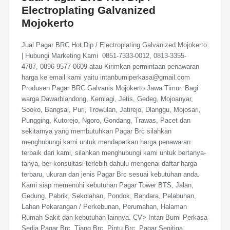
Electroplating Galvanized
Mojokerto
Jual Pagar BRC Hot Dip / Electroplating Galvanized Mojokerto
| Hubungi Marketing Kami 0851-7333-0012, 0813-3355-
4787, 0896-9577-0609 atau Kirimkan permintaan penawaran
harga ke email kami yaitu intanbumiperkasa@gmail.com
Produsen Pagar BRC Galvanis Mojokerto Jawa Timur. Bagi
warga Dawarblandong, Kemlagi, Jetis, Gedeg, Mojoanyar,
Sooko, Bangsal, Puri, Trowulan, Jatirejo, Dlanggu, Mojosari,
Pungging, Kutorejo, Ngoro, Gondang, Trawas, Pacet dan
sekitarnya yang membutuhkan Pagar Brc silahkan
menghubungi kami untuk mendapatkan harga penawaran
terbaik dari kami, silahkan menghubungi kami untuk bertanya-
tanya, ber-konsultasi terlebih dahulu mengenai daftar harga
terbaru, ukuran dan jenis Pagar Brc sesuai kebutuhan anda.
Kami siap memenuhi kebutuhan Pagar Tower BTS, Jalan,
Gedung, Pabrik, Sekolahan, Pondok, Bandara, Pelabuhan,
Lahan Pekarangan / Perkebunan, Perumahan, Halaman
Rumah Sakit dan kebutuhan lainnya. CV> Intan Bumi Perkasa
Sedia Pagar Brc, Tiang Brc, Pintu Brc, Pagar Segitiga