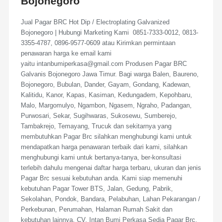
Bojonegoro
Jual Pagar BRC Hot Dip / Electroplating Galvanized
Bojonegoro | Hubungi Marketing Kami 0851-7333-0012, 0813-
3355-4787, 0896-9577-0609 atau Kirimkan permintaan
penawaran harga ke email kami
yaitu intanbumiperkasa@gmail.com Produsen Pagar BRC
Galvanis Bojonegoro Jawa Timur. Bagi warga Balen, Baureno,
Bojonegoro, Bubulan, Dander, Gayam, Gondang, Kadewan,
Kalitidu, Kanor, Kapas, Kasiman, Kedungadem, Kepohbaru,
Malo, Margomulyo, Ngambon, Ngasem, Ngraho, Padangan,
Purwosari, Sekar, Sugihwaras, Sukosewu, Sumberejo,
Tambakrejo, Temayang, Trucuk dan sekitarnya yang
membutuhkan Pagar Brc silahkan menghubungi kami untuk
mendapatkan harga penawaran terbaik dari kami, silahkan
menghubungi kami untuk bertanya-tanya, ber-konsultasi
terlebih dahulu mengenai daftar harga terbaru, ukuran dan jenis
Pagar Brc sesuai kebutuhan anda. Kami siap memenuhi
kebutuhan Pagar Tower BTS, Jalan, Gedung, Pabrik,
Sekolahan, Pondok, Bandara, Pelabuhan, Lahan Pekarangan /
Perkebunan, Perumahan, Halaman Rumah Sakit dan
kebutuhan lainnya. CV. Intan Bumi Perkasa Sedia Pagar Brc,