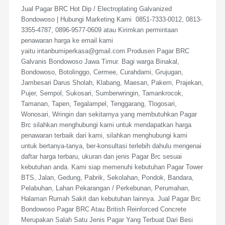
Jual Pagar BRC Hot Dip / Electroplating Galvanized
Bondowoso | Hubungi Marketing Kami 0851-7333-0012, 0813-
3355-4787, 0896-9577-0609 atau Kirimkan permintaan
penawaran harga ke email kami
yaitu intanbumiperkasa@gmail.com Produsen Pagar BRC
Galvanis Bondowoso Jawa Timur. Bagi warga Binakal,
Bondowoso, Botolinggo, Cermee, Curahdami, Grujugan,
Jambesari Darus Sholah, Klabang, Maesan, Pakem, Prajekan,
Pujer, Sempol, Sukosari, Sumberwringin, Tamankrocok,
Tamanan, Tapen, Tegalampel, Tenggarang, Tlogosari,
Wonosari, Wringin dan sekitarnya yang membutuhkan Pagar
Brc silahkan menghubungi kami untuk mendapatkan harga
penawaran terbaik dari kami, silahkan menghubungi kami
untuk bertanya-tanya, ber-konsultasi terlebih dahulu mengenai
daftar harga terbaru, ukuran dan jenis Pagar Brc sesuai
kebutuhan anda. Kami siap memenuhi kebutuhan Pagar Tower
BTS, Jalan, Gedung, Pabrik, Sekolahan, Pondok, Bandara,
Pelabuhan, Lahan Pekarangan / Perkebunan, Perumahan,
Halaman Rumah Sakit dan kebutuhan lainnya. Jual Pagar Brc
Bondowoso Pagar BRC Atau British Reinforced Concrete
Merupakan Salah Satu Jenis Pagar Yang Terbuat Dari Besi