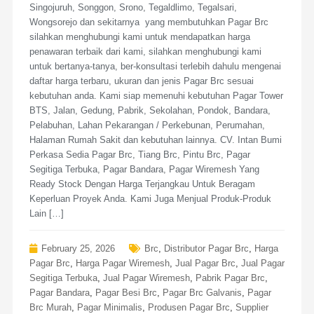
Singojuruh, Songgon, Srono, Tegaldlimo, Tegalsari,
Wongsorejo dan sekitarnya yang membutuhkan Pagar Brc
silahkan menghubungi kami untuk mendapatkan harga
penawaran terbaik dari kami, silahkan menghubungi kami
untuk bertanya-tanya, ber-konsultasi terlebih dahulu mengenai
daftar harga terbaru, ukuran dan jenis Pagar Brc sesuai
kebutuhan anda. Kami siap memenuhi kebutuhan Pagar Tower
BTS, Jalan, Gedung, Pabrik, Sekolahan, Pondok, Bandara,
Pelabuhan, Lahan Pekarangan / Perkebunan, Perumahan,
Halaman Rumah Sakit dan kebutuhan lainnya. CV. Intan Bumi
Perkasa Sedia Pagar Brc, Tiang Brc, Pintu Brc, Pagar
Segitiga Terbuka, Pagar Bandara, Pagar Wiremesh Yang
Ready Stock Dengan Harga Terjangkau Untuk Beragam
Keperluan Proyek Anda. Kami Juga Menjual Produk-Produk
Lain […]
February 25, 2026
Brc
,
Distributor Pagar Brc
,
Harga
Pagar Brc
,
Harga Pagar Wiremesh
,
Jual Pagar Brc
,
Jual Pagar
Segitiga Terbuka
,
Jual Pagar Wiremesh
,
Pabrik Pagar Brc
,
Pagar Bandara
,
Pagar Besi Brc
,
Pagar Brc Galvanis
,
Pagar
Brc Murah
,
Pagar Minimalis
,
Produsen Pagar Brc
,
Supplier