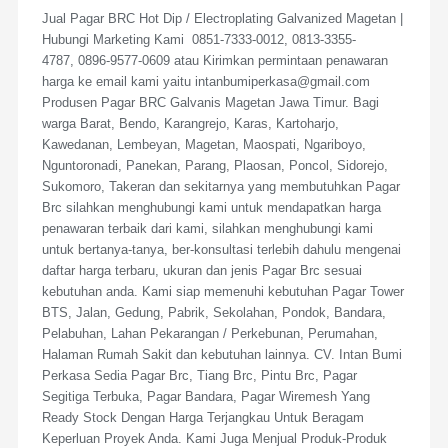
Jual Pagar BRC Hot Dip / Electroplating Galvanized Magetan |
Hubungi Marketing Kami 0851-7333-0012, 0813-3355-
4787, 0896-9577-0609 atau Kirimkan permintaan penawaran
harga ke email kami yaitu intanbumiperkasa@gmail.com
Produsen Pagar BRC Galvanis Magetan Jawa Timur. Bagi
warga Barat, Bendo, Karangrejo, Karas, Kartoharjo,
Kawedanan, Lembeyan, Magetan, Maospati, Ngariboyo,
Nguntoronadi, Panekan, Parang, Plaosan, Poncol, Sidorejo,
Sukomoro, Takeran dan sekitarnya yang membutuhkan Pagar
Brc silahkan menghubungi kami untuk mendapatkan harga
penawaran terbaik dari kami, silahkan menghubungi kami
untuk bertanya-tanya, ber-konsultasi terlebih dahulu mengenai
daftar harga terbaru, ukuran dan jenis Pagar Brc sesuai
kebutuhan anda. Kami siap memenuhi kebutuhan Pagar Tower
BTS, Jalan, Gedung, Pabrik, Sekolahan, Pondok, Bandara,
Pelabuhan, Lahan Pekarangan / Perkebunan, Perumahan,
Halaman Rumah Sakit dan kebutuhan lainnya. CV. Intan Bumi
Perkasa Sedia Pagar Brc, Tiang Brc, Pintu Brc, Pagar
Segitiga Terbuka, Pagar Bandara, Pagar Wiremesh Yang
Ready Stock Dengan Harga Terjangkau Untuk Beragam
Keperluan Proyek Anda. Kami Juga Menjual Produk-Produk