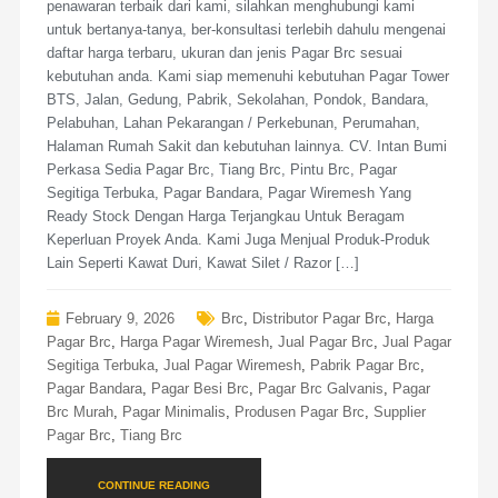
penawaran terbaik dari kami, silahkan menghubungi kami
untuk bertanya-tanya, ber-konsultasi terlebih dahulu mengenai
daftar harga terbaru, ukuran dan jenis Pagar Brc sesuai
kebutuhan anda. Kami siap memenuhi kebutuhan Pagar Tower
BTS, Jalan, Gedung, Pabrik, Sekolahan, Pondok, Bandara,
Pelabuhan, Lahan Pekarangan / Perkebunan, Perumahan,
Halaman Rumah Sakit dan kebutuhan lainnya. CV. Intan Bumi
Perkasa Sedia Pagar Brc, Tiang Brc, Pintu Brc, Pagar
Segitiga Terbuka, Pagar Bandara, Pagar Wiremesh Yang
Ready Stock Dengan Harga Terjangkau Untuk Beragam
Keperluan Proyek Anda. Kami Juga Menjual Produk-Produk
Lain Seperti Kawat Duri, Kawat Silet / Razor […]
February 9, 2026
Brc
,
Distributor Pagar Brc
,
Harga
Pagar Brc
,
Harga Pagar Wiremesh
,
Jual Pagar Brc
,
Jual Pagar
Segitiga Terbuka
,
Jual Pagar Wiremesh
,
Pabrik Pagar Brc
,
Pagar Bandara
,
Pagar Besi Brc
,
Pagar Brc Galvanis
,
Pagar
Brc Murah
,
Pagar Minimalis
,
Produsen Pagar Brc
,
Supplier
Pagar Brc
,
Tiang Brc
CONTINUE READING