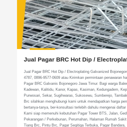
Jual Pagar BRC Hot Dip / Electropl
Jual Pagar BRC Hot Dip / Electroplating Galvanized Bojonego
4787, 0896-9577-0609 atau Kirimkan permintaan penawaran h
Pagar BRC Galvanis Bojonegoro Jawa Timur. Bagi warga Bale
Kadewan, Kalitidu, Kanor, Kapas, Kasiman, Kedungadem, Ke
Purwosari, Sekar, Sugihwaras, Sukosewu, Sumberejo, Tambak
Brc silahkan menghubungi kami untuk mendapatkan harga pena
bertanya-tanya, ber-konsultasi terlebih dahulu mengenai dafta
Kami siap memenuhi kebutuhan Pagar Tower BTS, Jalan, Gedu
Pekarangan / Perkebunan, Perumahan, Halaman Rumah Sakit d
Tiang Brc, Pintu Brc, Pagar Segitiga Terbuka, Pagar Bandar