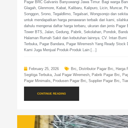
Pagar BRC Galvanis Banyuwangi Jawa Timur. Bagi warga Bangor
Glagah, Glenmore, Kabat, Kalibaru, Kalipuro, Licin, Muncar, 
Songgon, Srono, Tegaldlimo, Tegalsari, Wongsorejo dan sek
untuk mendapatkan harga penawaran terbaik dari kami, silahka
dahulu mengenai daftar harga terbaru, ukuran dan jenis Paga
Tower BTS, Jalan, Gedung, Pabrik, Sekolahan, Pondok, Band
Halaman Rumah Sakit dan kebutuhan lainnya. CV. Intan Bumi P
Terbuka, Pagar Bandara, Pagar Wiremesh Yang Ready Stock 
Kami Juga Menjual Produk-Produk Lain […]
February 25, 2026
Brc
,
Distributor Pagar Brc
,
Harga 
Segitiga Terbuka
,
Jual Pagar Wiremesh
,
Pabrik Pagar Brc
,
Pag
Pagar Minimalis
,
Produsen Pagar Brc
,
Supplier Pagar Brc
,
Tia
CONTINUE READING