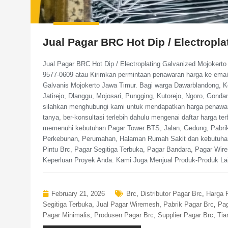
Jual Pagar BRC Hot Dip / Electropl
Jual Pagar BRC Hot Dip / Electroplating Galvanized Mojokert
9577-0609 atau Kirimkan permintaan penawaran harga ke ema
Galvanis Mojokerto Jawa Timur. Bagi warga Dawarblandong, Ke
Jatirejo, Dlanggu, Mojosari, Pungging, Kutorejo, Ngoro, Gon
silahkan menghubungi kami untuk mendapatkan harga penawara
tanya, ber-konsultasi terlebih dahulu mengenai daftar harga t
memenuhi kebutuhan Pagar Tower BTS, Jalan, Gedung, Pabrik
Perkebunan, Perumahan, Halaman Rumah Sakit dan kebutuhan 
Pintu Brc, Pagar Segitiga Terbuka, Pagar Bandara, Pagar W
Keperluan Proyek Anda. Kami Juga Menjual Produk-Produk Lain
February 21, 2026
Brc
,
Distributor Pagar Brc
,
Harga 
Segitiga Terbuka
,
Jual Pagar Wiremesh
,
Pabrik Pagar Brc
,
Pag
Pagar Minimalis
,
Produsen Pagar Brc
,
Supplier Pagar Brc
,
Tia