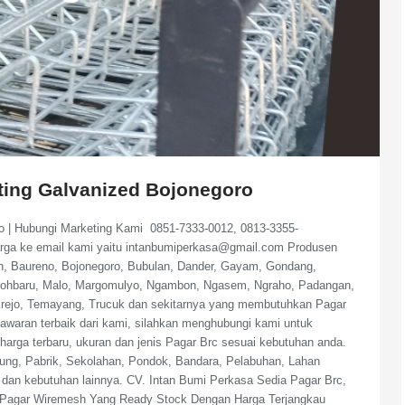
ating Galvanized Bojonegoro
ro | Hubungi Marketing Kami 0851-7333-0012, 0813-3355-
arga ke email kami yaitu intanbumiperkasa@gmail.com Produsen
n, Baureno, Bojonegoro, Bubulan, Dander, Gayam, Gondang,
pohbaru, Malo, Margomulyo, Ngambon, Ngasem, Ngraho, Padangan,
rejo, Temayang, Trucuk dan sekitarnya yang membutuhkan Pagar
waran terbaik dari kami, silahkan menghubungi kami untuk
r harga terbaru, ukuran dan jenis Pagar Brc sesuai kebutuhan anda.
ng, Pabrik, Sekolahan, Pondok, Bandara, Pelabuhan, Lahan
an kebutuhan lainnya. CV. Intan Bumi Perkasa Sedia Pagar Brc,
a, Pagar Wiremesh Yang Ready Stock Dengan Harga Terjangkau