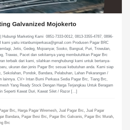
ating Galvanized Mojokerto
o | Hubungi Marketing Kami 0851-7333-0012, 0813-3355-4787, 0896-
il kami yaitu intanbumiperkasa@gmail.com Produsen Pagar BRC
mlagi, Jetis, Gedeg, Mojoanyar, Sooko, Bangsal, Puri, Trowulan,
dang, Trawas, Pacet dan sekitarnya yang membutuhkan Pagar Brc
n terbaik dari kami, silahkan menghubungi kami untuk bertanya-
erbaru, ukuran dan jenis Pagar Brc sesuai kebutuhan anda. Kami siap
, Sekolahan, Pondok, Bandara, Pelabuhan, Lahan Pekarangan /
lainnya. CV> Intan Bumi Perkasa Sedia Pagar Brc, Tiang Brc,
iremesh Yang Ready Stock Dengan Harga Terjangkau Untuk Beragam
 Seperti Kawat Duri, Kawat Silet / Razor […]
Pagar Brc
,
Harga Pagar Wiremesh
,
Jual Pagar Brc
,
Jual Pagar
ar Bandara
,
Pagar Besi Brc
,
Pagar Brc Galvanis
,
Pagar Brc Murah
,
ng Brc