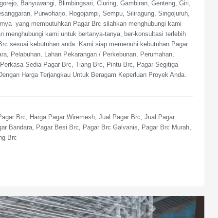
ejo, Banyuwangi, Blimbingsari, Cluring, Gambiran, Genteng, Giri,
Pesanggaran, Purwoharjo, Rogojampi, Sempu, Siliragung, Singojuruh,
itarnya yang membutuhkan Pagar Brc silahkan menghubungi kami
n menghubungi kami untuk bertanya-tanya, ber-konsultasi terlebih
r Brc sesuai kebutuhan anda. Kami siap memenuhi kebutuhan Pagar
ara, Pelabuhan, Lahan Pekarangan / Perkebunan, Perumahan,
erkasa Sedia Pagar Brc, Tiang Brc, Pintu Brc, Pagar Segitiga
Dengan Harga Terjangkau Untuk Beragam Keperluan Proyek Anda.
Pagar Brc
,
Harga Pagar Wiremesh
,
Jual Pagar Brc
,
Jual Pagar
ar Bandara
,
Pagar Besi Brc
,
Pagar Brc Galvanis
,
Pagar Brc Murah
,
ng Brc