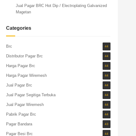
Jual Pagar BRC Hot Dip / Electroplating Galvanized
Magetan
Categories
Brc
44
Distributor Pagar Brc
44
Harga Pagar Brc
44
Harga Pagar Wiremesh
44
Jual Pagar Brc
44
Jual Pagar Segitiga Terbuka
44
Jual Pagar Wiremesh
44
Pabrik Pagar Brc
44
Pagar Bandara
43
Pagar Besi Brc
44