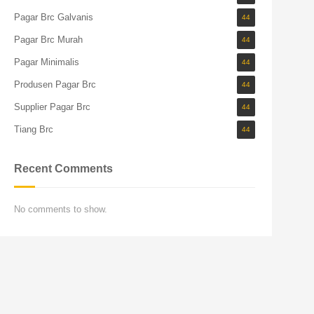
Pagar Brc Galvanis
44
Pagar Brc Murah
44
Pagar Minimalis
44
Produsen Pagar Brc
44
Supplier Pagar Brc
44
Tiang Brc
44
Recent Comments
No comments to show.