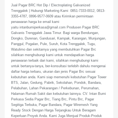
Jual Pagar BRC Hot Dip / Electroplating Galvanized
Trenggalek | Hubungi Marketing Kami 0851-7333-0012, 0813-
3355-4787, 0896-9577-0609 atau Kirimkan permintaan
penawaran harga ke email kami
yaitu intanbumiperkasa@gmail.com Produsen Pagar BRC
Galvanis Trenggalek Jawa Timur. Bagi warga Bendungan,
Dongko, Durenan, Gandusari, Kampak, Karangan, Munjungan,
Panggul, Pogalan, Pule, Suruh, Kota Trenggalek, Tugu,
Watulimo dan sekitarnya yang membutuhkan Pagar Brc
silahkan menghubungi kami untuk mendapatkan harga
penawaran terbaik dari kami, silahkan menghubungi kami
untuk bertanya-tanya, ber-konsultasi terlebih dahulu mengenai
daftar harga terbaru, ukuran dan jenis Pagar Brc sesuai
kebutuhan anda. Kami siap memenuhi kebutuhan Pagar Tower
BTS, Jalan, Gedung, Pabrik, Sekolahan, Pondok, Bandara,
Pelabuhan, Lahan Pekarangan / Perkebunan, Perumahan,
Halaman Rumah Sakit dan kebutuhan lainnya. CV. Intan Bumi
Perkasa Sedia Pagar Brc, Tiang Brc, Pintu Brc, Pagar
Segitiga Terbuka, Pagar Bandara, Pagar Wiremesh Yang
Ready Stock Dengan Harga Terjangkau Untuk Beragam
Keperluan Proyek Anda. Kami Juga Menjual Produk-Produk