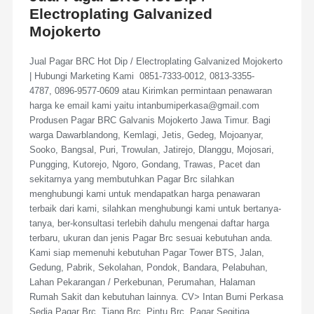
Electroplating Galvanized
Mojokerto
Jual Pagar BRC Hot Dip / Electroplating Galvanized Mojokerto
| Hubungi Marketing Kami 0851-7333-0012, 0813-3355-
4787, 0896-9577-0609 atau Kirimkan permintaan penawaran
harga ke email kami yaitu intanbumiperkasa@gmail.com
Produsen Pagar BRC Galvanis Mojokerto Jawa Timur. Bagi
warga Dawarblandong, Kemlagi, Jetis, Gedeg, Mojoanyar,
Sooko, Bangsal, Puri, Trowulan, Jatirejo, Dlanggu, Mojosari,
Pungging, Kutorejo, Ngoro, Gondang, Trawas, Pacet dan
sekitarnya yang membutuhkan Pagar Brc silahkan
menghubungi kami untuk mendapatkan harga penawaran
terbaik dari kami, silahkan menghubungi kami untuk bertanya-
tanya, ber-konsultasi terlebih dahulu mengenai daftar harga
terbaru, ukuran dan jenis Pagar Brc sesuai kebutuhan anda.
Kami siap memenuhi kebutuhan Pagar Tower BTS, Jalan,
Gedung, Pabrik, Sekolahan, Pondok, Bandara, Pelabuhan,
Lahan Pekarangan / Perkebunan, Perumahan, Halaman
Rumah Sakit dan kebutuhan lainnya. CV> Intan Bumi Perkasa
Sedia Pagar Brc, Tiang Brc, Pintu Brc, Pagar Segitiga