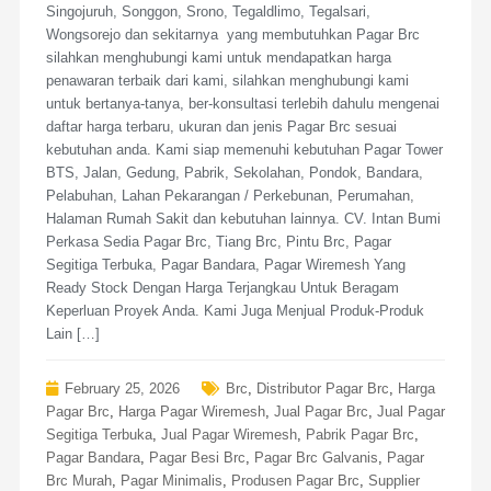
Singojuruh, Songgon, Srono, Tegaldlimo, Tegalsari,
Wongsorejo dan sekitarnya yang membutuhkan Pagar Brc
silahkan menghubungi kami untuk mendapatkan harga
penawaran terbaik dari kami, silahkan menghubungi kami
untuk bertanya-tanya, ber-konsultasi terlebih dahulu mengenai
daftar harga terbaru, ukuran dan jenis Pagar Brc sesuai
kebutuhan anda. Kami siap memenuhi kebutuhan Pagar Tower
BTS, Jalan, Gedung, Pabrik, Sekolahan, Pondok, Bandara,
Pelabuhan, Lahan Pekarangan / Perkebunan, Perumahan,
Halaman Rumah Sakit dan kebutuhan lainnya. CV. Intan Bumi
Perkasa Sedia Pagar Brc, Tiang Brc, Pintu Brc, Pagar
Segitiga Terbuka, Pagar Bandara, Pagar Wiremesh Yang
Ready Stock Dengan Harga Terjangkau Untuk Beragam
Keperluan Proyek Anda. Kami Juga Menjual Produk-Produk
Lain […]
February 25, 2026
Brc
,
Distributor Pagar Brc
,
Harga
Pagar Brc
,
Harga Pagar Wiremesh
,
Jual Pagar Brc
,
Jual Pagar
Segitiga Terbuka
,
Jual Pagar Wiremesh
,
Pabrik Pagar Brc
,
Pagar Bandara
,
Pagar Besi Brc
,
Pagar Brc Galvanis
,
Pagar
Brc Murah
,
Pagar Minimalis
,
Produsen Pagar Brc
,
Supplier