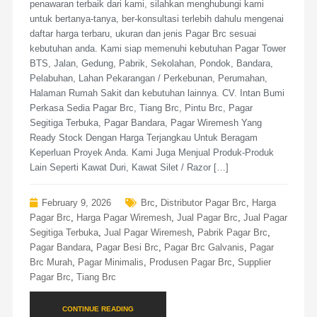
penawaran terbaik dari kami, silahkan menghubungi kami
untuk bertanya-tanya, ber-konsultasi terlebih dahulu mengenai
daftar harga terbaru, ukuran dan jenis Pagar Brc sesuai
kebutuhan anda. Kami siap memenuhi kebutuhan Pagar Tower
BTS, Jalan, Gedung, Pabrik, Sekolahan, Pondok, Bandara,
Pelabuhan, Lahan Pekarangan / Perkebunan, Perumahan,
Halaman Rumah Sakit dan kebutuhan lainnya. CV. Intan Bumi
Perkasa Sedia Pagar Brc, Tiang Brc, Pintu Brc, Pagar
Segitiga Terbuka, Pagar Bandara, Pagar Wiremesh Yang
Ready Stock Dengan Harga Terjangkau Untuk Beragam
Keperluan Proyek Anda. Kami Juga Menjual Produk-Produk
Lain Seperti Kawat Duri, Kawat Silet / Razor […]
February 9, 2026
Brc
,
Distributor Pagar Brc
,
Harga
Pagar Brc
,
Harga Pagar Wiremesh
,
Jual Pagar Brc
,
Jual Pagar
Segitiga Terbuka
,
Jual Pagar Wiremesh
,
Pabrik Pagar Brc
,
Pagar Bandara
,
Pagar Besi Brc
,
Pagar Brc Galvanis
,
Pagar
Brc Murah
,
Pagar Minimalis
,
Produsen Pagar Brc
,
Supplier
Pagar Brc
,
Tiang Brc
CONTINUE READING