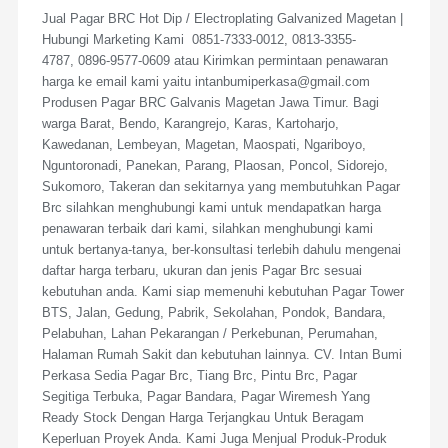
Jual Pagar BRC Hot Dip / Electroplating Galvanized Magetan |
Hubungi Marketing Kami 0851-7333-0012, 0813-3355-
4787, 0896-9577-0609 atau Kirimkan permintaan penawaran
harga ke email kami yaitu intanbumiperkasa@gmail.com
Produsen Pagar BRC Galvanis Magetan Jawa Timur. Bagi
warga Barat, Bendo, Karangrejo, Karas, Kartoharjo,
Kawedanan, Lembeyan, Magetan, Maospati, Ngariboyo,
Nguntoronadi, Panekan, Parang, Plaosan, Poncol, Sidorejo,
Sukomoro, Takeran dan sekitarnya yang membutuhkan Pagar
Brc silahkan menghubungi kami untuk mendapatkan harga
penawaran terbaik dari kami, silahkan menghubungi kami
untuk bertanya-tanya, ber-konsultasi terlebih dahulu mengenai
daftar harga terbaru, ukuran dan jenis Pagar Brc sesuai
kebutuhan anda. Kami siap memenuhi kebutuhan Pagar Tower
BTS, Jalan, Gedung, Pabrik, Sekolahan, Pondok, Bandara,
Pelabuhan, Lahan Pekarangan / Perkebunan, Perumahan,
Halaman Rumah Sakit dan kebutuhan lainnya. CV. Intan Bumi
Perkasa Sedia Pagar Brc, Tiang Brc, Pintu Brc, Pagar
Segitiga Terbuka, Pagar Bandara, Pagar Wiremesh Yang
Ready Stock Dengan Harga Terjangkau Untuk Beragam
Keperluan Proyek Anda. Kami Juga Menjual Produk-Produk