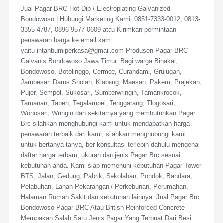
Jual Pagar BRC Hot Dip / Electroplating Galvanized
Bondowoso | Hubungi Marketing Kami 0851-7333-0012, 0813-
3355-4787, 0896-9577-0609 atau Kirimkan permintaan
penawaran harga ke email kami
yaitu intanbumiperkasa@gmail.com Produsen Pagar BRC
Galvanis Bondowoso Jawa Timur. Bagi warga Binakal,
Bondowoso, Botolinggo, Cermee, Curahdami, Grujugan,
Jambesari Darus Sholah, Klabang, Maesan, Pakem, Prajekan,
Pujer, Sempol, Sukosari, Sumberwringin, Tamankrocok,
Tamanan, Tapen, Tegalampel, Tenggarang, Tlogosari,
Wonosari, Wringin dan sekitarnya yang membutuhkan Pagar
Brc silahkan menghubungi kami untuk mendapatkan harga
penawaran terbaik dari kami, silahkan menghubungi kami
untuk bertanya-tanya, ber-konsultasi terlebih dahulu mengenai
daftar harga terbaru, ukuran dan jenis Pagar Brc sesuai
kebutuhan anda. Kami siap memenuhi kebutuhan Pagar Tower
BTS, Jalan, Gedung, Pabrik, Sekolahan, Pondok, Bandara,
Pelabuhan, Lahan Pekarangan / Perkebunan, Perumahan,
Halaman Rumah Sakit dan kebutuhan lainnya. Jual Pagar Brc
Bondowoso Pagar BRC Atau British Reinforced Concrete
Merupakan Salah Satu Jenis Pagar Yang Terbuat Dari Besi