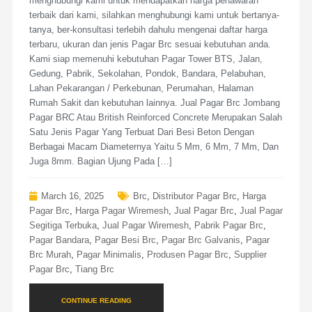
menghubungi kami untuk mendapatkan harga penawaran
terbaik dari kami, silahkan menghubungi kami untuk bertanya-
tanya, ber-konsultasi terlebih dahulu mengenai daftar harga
terbaru, ukuran dan jenis Pagar Brc sesuai kebutuhan anda.
Kami siap memenuhi kebutuhan Pagar Tower BTS, Jalan,
Gedung, Pabrik, Sekolahan, Pondok, Bandara, Pelabuhan,
Lahan Pekarangan / Perkebunan, Perumahan, Halaman
Rumah Sakit dan kebutuhan lainnya. Jual Pagar Brc Jombang
Pagar BRC Atau British Reinforced Concrete Merupakan Salah
Satu Jenis Pagar Yang Terbuat Dari Besi Beton Dengan
Berbagai Macam Diameternya Yaitu 5 Mm, 6 Mm, 7 Mm, Dan
Juga 8mm. Bagian Ujung Pada […]
March 16, 2025
Brc
,
Distributor Pagar Brc
,
Harga
Pagar Brc
,
Harga Pagar Wiremesh
,
Jual Pagar Brc
,
Jual Pagar
Segitiga Terbuka
,
Jual Pagar Wiremesh
,
Pabrik Pagar Brc
,
Pagar Bandara
,
Pagar Besi Brc
,
Pagar Brc Galvanis
,
Pagar
Brc Murah
,
Pagar Minimalis
,
Produsen Pagar Brc
,
Supplier
Pagar Brc
,
Tiang Brc
CONTINUE READING