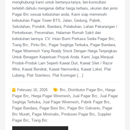
menghubungi kami untuk bertanya-tanya, ber-konsultasi
terlebih dahulu mengenai daftar harga terbaru, ukuran dan jenis
Pagar Brc sesuai kebutuhan anda. Kami siap memenuhi
kebutuhan Pagar Tower BTS, Jalan, Gedung, Pabrik,
Sekolahan, Pondok, Bandara, Pelabuhan, Lahan Pekarangan /
Perkebunan, Perumahan, Halaman Rumah Sakit dan
kebutuhan lainnya. CV. Intan Bumi Perkasa Sedia Pagar Brc,
Tiang Brc, Pintu Brc, Pagar Segitiga Terbuka, Pagar Bandara,
Pagar Wiremesh Yang Ready Stock Dengan Harga Terjangkau
Untuk Beragam Keperluan Proyek Anda. Kami Juga Menjual
Produk-Produk Lain Seperti Kawat Duri, Kawat Silet / Razor
Wire, Kawat Bendrat, Kawat Harmonika, Kawat Loket, Plat
Lubang, Plat Stainless, Plat Kuningan […]
February 16, 2026
Brc
,
Distributor Pagar Brc
,
Harga
Pagar Brc
,
Harga Pagar Wiremesh
,
Jual Pagar Brc
,
Jual Pagar
Segitiga Terbuka
,
Jual Pagar Wiremesh
,
Pabrik Pagar Brc
,
Pagar Bandara
,
Pagar Besi Brc
,
Pagar Brc Galvanis
,
Pagar
Brc Murah
,
Pagar Minimalis
,
Produsen Pagar Brc
,
Supplier
Pagar Brc
,
Tiang Brc