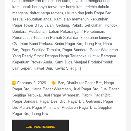
harga penawaran terbaik dari kami, silahkan menghubungi
kami untuk bertanya-tanya, ber-konsultasi terlebih dahulu
mengenai daftar harga terbaru, ukuran dan jenis Pagar Brc
sesuai kebutuhan anda. Kami siap memenuhi kebutuhan
Pagar Tower BTS, Jalan, Gedung, Pabrik, Sekolahan, Pondok,
Bandara, Pelabuhan, Lahan Pekarangan / Perkebunan,
Perumahan, Halaman Rumah Sakit dan kebutuhan lainnya.
CV. Intan Bumi Perkasa Sedia Pagar Brc, Tiang Brc, Pintu
Brc, Pagar Segitiga Terbuka, Pagar Bandara, Pagar Wiremesh
Yang Ready Stock Dengan Harga Terjangkau Untuk Beragam
Keperluan Proyek Anda. Kami Juga Menjual Produk-Produk
Lain Seperti Kawat Duri, Kawat Silet […]
February 2, 2026
Brc
,
Distributor Pagar Brc
,
Harga
Pagar Brc
,
Harga Pagar Wiremesh
,
Jual Pagar Brc
,
Jual Pagar
Segitiga Terbuka
,
Jual Pagar Wiremesh
,
Pabrik Pagar Brc
,
Pagar Bandara
,
Pagar Besi Brc
,
Pagar Brc Galvanis
,
Pagar
Brc Murah
,
Pagar Minimalis
,
Produsen Pagar Brc
,
Supplier
Pagar Brc
,
Tiang Brc
CONTINUE READING