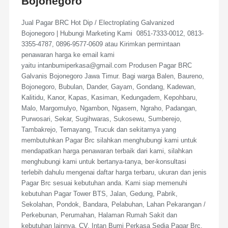
Bojonegoro
Jual Pagar BRC Hot Dip / Electroplating Galvanized
Bojonegoro | Hubungi Marketing Kami 0851-7333-0012, 0813-
3355-4787, 0896-9577-0609 atau Kirimkan permintaan
penawaran harga ke email kami
yaitu intanbumiperkasa@gmail.com Produsen Pagar BRC
Galvanis Bojonegoro Jawa Timur. Bagi warga Balen, Baureno,
Bojonegoro, Bubulan, Dander, Gayam, Gondang, Kadewan,
Kalitidu, Kanor, Kapas, Kasiman, Kedungadem, Kepohbaru,
Malo, Margomulyo, Ngambon, Ngasem, Ngraho, Padangan,
Purwosari, Sekar, Sugihwaras, Sukosewu, Sumberejo,
Tambakrejo, Temayang, Trucuk dan sekitarnya yang
membutuhkan Pagar Brc silahkan menghubungi kami untuk
mendapatkan harga penawaran terbaik dari kami, silahkan
menghubungi kami untuk bertanya-tanya, ber-konsultasi
terlebih dahulu mengenai daftar harga terbaru, ukuran dan jenis
Pagar Brc sesuai kebutuhan anda. Kami siap memenuhi
kebutuhan Pagar Tower BTS, Jalan, Gedung, Pabrik,
Sekolahan, Pondok, Bandara, Pelabuhan, Lahan Pekarangan /
Perkebunan, Perumahan, Halaman Rumah Sakit dan
kebutuhan lainnya. CV. Intan Bumi Perkasa Sedia Pagar Brc,