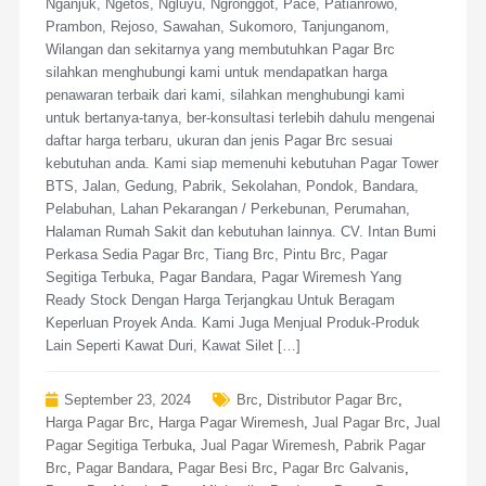
Nganjuk, Ngetos, Ngluyu, Ngronggot, Pace, Patianrowo,
Prambon, Rejoso, Sawahan, Sukomoro, Tanjunganom,
Wilangan dan sekitarnya yang membutuhkan Pagar Brc
silahkan menghubungi kami untuk mendapatkan harga
penawaran terbaik dari kami, silahkan menghubungi kami
untuk bertanya-tanya, ber-konsultasi terlebih dahulu mengenai
daftar harga terbaru, ukuran dan jenis Pagar Brc sesuai
kebutuhan anda. Kami siap memenuhi kebutuhan Pagar Tower
BTS, Jalan, Gedung, Pabrik, Sekolahan, Pondok, Bandara,
Pelabuhan, Lahan Pekarangan / Perkebunan, Perumahan,
Halaman Rumah Sakit dan kebutuhan lainnya. CV. Intan Bumi
Perkasa Sedia Pagar Brc, Tiang Brc, Pintu Brc, Pagar
Segitiga Terbuka, Pagar Bandara, Pagar Wiremesh Yang
Ready Stock Dengan Harga Terjangkau Untuk Beragam
Keperluan Proyek Anda. Kami Juga Menjual Produk-Produk
Lain Seperti Kawat Duri, Kawat Silet […]
September 23, 2024
Brc
,
Distributor Pagar Brc
,
Harga Pagar Brc
,
Harga Pagar Wiremesh
,
Jual Pagar Brc
,
Jual
Pagar Segitiga Terbuka
,
Jual Pagar Wiremesh
,
Pabrik Pagar
Brc
,
Pagar Bandara
,
Pagar Besi Brc
,
Pagar Brc Galvanis
,