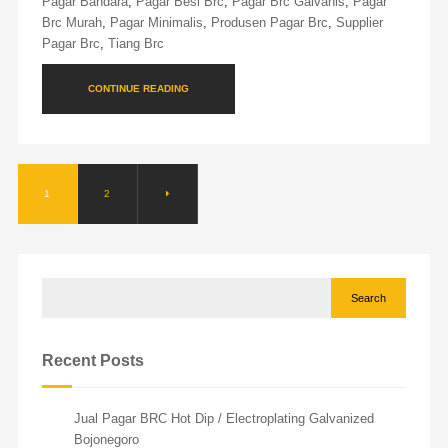
Pagar Bandara
,
Pagar Besi Brc
,
Pagar Brc Galvanis
,
Pagar
Brc Murah
,
Pagar Minimalis
,
Produsen Pagar Brc
,
Supplier
Pagar Brc
,
Tiang Brc
CONTINUE READING
1
2
Search
Recent Posts
Jual Pagar BRC Hot Dip / Electroplating Galvanized
Bojonegoro