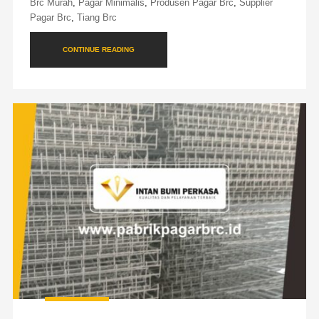
Brc Murah
,
Pagar Minimalis
,
Produsen Pagar Brc
,
Supplier
Pagar Brc
,
Tiang Brc
CONTINUE READING