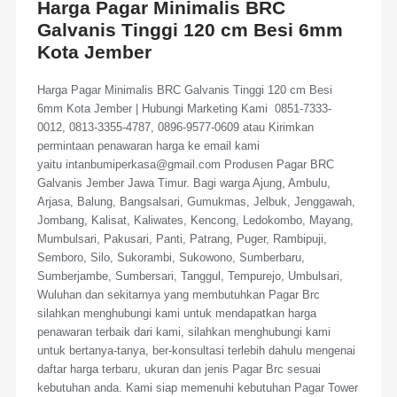
Harga Pagar Minimalis BRC
Galvanis Tinggi 120 cm Besi 6mm
Kota Jember
Harga Pagar Minimalis BRC Galvanis Tinggi 120 cm Besi
6mm Kota Jember | Hubungi Marketing Kami 0851-7333-
0012, 0813-3355-4787, 0896-9577-0609 atau Kirimkan
permintaan penawaran harga ke email kami
yaitu intanbumiperkasa@gmail.com Produsen Pagar BRC
Galvanis Jember Jawa Timur. Bagi warga Ajung, Ambulu,
Arjasa, Balung, Bangsalsari, Gumukmas, Jelbuk, Jenggawah,
Jombang, Kalisat, Kaliwates, Kencong, Ledokombo, Mayang,
Mumbulsari, Pakusari, Panti, Patrang, Puger, Rambipuji,
Semboro, Silo, Sukorambi, Sukowono, Sumberbaru,
Sumberjambe, Sumbersari, Tanggul, Tempurejo, Umbulsari,
Wuluhan dan sekitarnya yang membutuhkan Pagar Brc
silahkan menghubungi kami untuk mendapatkan harga
penawaran terbaik dari kami, silahkan menghubungi kami
untuk bertanya-tanya, ber-konsultasi terlebih dahulu mengenai
daftar harga terbaru, ukuran dan jenis Pagar Brc sesuai
kebutuhan anda. Kami siap memenuhi kebutuhan Pagar Tower