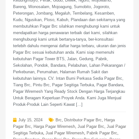
Kedungmulyo, Perak, Gudo, Diwek, Ngoro, Mojowarno,
Bareng, Wonosalam, Mojoagung, Sumobito, Jogoroto,
Peterongan, Jombang, Megaluh, Tembelang, Kesamben,
Kudu, Ngusikan, Ploso, Kabuh, Plandaan dan sekitarnya yang
membutuhkan Pagar Brc silahkan menghubungi kami untuk
mendapatkan harga penawaran terbaik dari kami, silahkan
menghubungi kami untuk bertanya-tanya, ber-konsultasi
terlebih dahulu mengenai daftar harga terbaru, ukuran dan jenis
Pagar Brc sesuai kebutuhan anda. Kami siap memenuhi
kebutuhan Pagar Tower BTS, Jalan, Gedung, Pabrik,
Sekolahan, Pondok, Bandara, Pelabuhan, Lahan Pekarangan /
Perkebunan, Perumahan, Halaman Rumah Sakit dan
kebutuhan lainnya. CV. Intan Bumi Perkasa Sedia Pagar Brc,
Tiang Brc, Pintu Brc, Pagar Segitiga Terbuka, Pagar Bandara,
Pagar Wiremesh Yang Ready Stock Dengan Harga Terjangkau
Untuk Beragam Keperluan Proyek Anda. Kami Juga Menjual
Produk-Produk Lain Seperti Kawat […]
July 15, 2024
Brc
,
Distributor Pagar Brc
,
Harga
Pagar Brc
,
Harga Pagar Wiremesh
,
Jual Pagar Brc
,
Jual Pagar
Segitiga Terbuka
,
Jual Pagar Wiremesh
,
Pabrik Pagar Brc
,