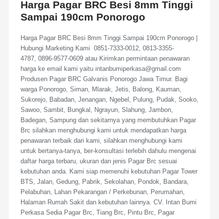
Harga Pagar BRC Besi 8mm Tinggi
Sampai 190cm Ponorogo
Harga Pagar BRC Besi 8mm Tinggi Sampai 190cm Ponorogo |
Hubungi Marketing Kami 0851-7333-0012, 0813-3355-
4787, 0896-9577-0609 atau Kirimkan permintaan penawaran
harga ke email kami yaitu intanbumiperkasa@gmail.com
Produsen Pagar BRC Galvanis Ponorogo Jawa Timur. Bagi
warga Ponorogo, Siman, Mlarak, Jetis, Balong, Kauman,
Sukorejo, Babadan, Jenangan, Ngebel, Pulung, Pudak, Sooko,
Sawoo, Sambit, Bungkal, Ngrayun, Slahung, Jambon,
Badegan, Sampung dan sekitarnya yang membutuhkan Pagar
Brc silahkan menghubungi kami untuk mendapatkan harga
penawaran terbaik dari kami, silahkan menghubungi kami
untuk bertanya-tanya, ber-konsultasi terlebih dahulu mengenai
daftar harga terbaru, ukuran dan jenis Pagar Brc sesuai
kebutuhan anda. Kami siap memenuhi kebutuhan Pagar Tower
BTS, Jalan, Gedung, Pabrik, Sekolahan, Pondok, Bandara,
Pelabuhan, Lahan Pekarangan / Perkebunan, Perumahan,
Halaman Rumah Sakit dan kebutuhan lainnya. CV. Intan Bumi
Perkasa Sedia Pagar Brc, Tiang Brc, Pintu Brc, Pagar