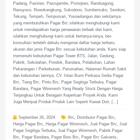
Padang, Pasirian, Pasrujambe, Pronojiwo, Randuagung,
Ranuyoso, Rowokangkung, Sukodono, Sumbersuko, Senduro,
Tekung, Tempeh, Tempursari, Yosowilangun dan sekitarnya
yang membutuhkan Pagar Brc silahkan menghubungi kami
untuk mendapatkan harga penawaran terbaik dari kami,
silahkan menghubungi kami untuk bertanya-tanya, ber-
konsultasi terlebih dahulu mengenai daftar harga terbaru,
ukuran dan jenis Pagar Brc sesuai kebutuhan anda. Kami siap
memenuhi kebutuhan Pagar Tower BTS, Jalan, Gedung,
Pabrik, Sekolahan, Pondok, Bandara, Pelabuhan, Lahan
Pekarangan / Perkebunan, Perumahan, Halaman Rumah Sakit
dan kebutuhan lainnya. CV. Intan Bumi Perkasa Sedia Pagar
Brc, Tiang Brc, Pintu Brc, Pagar Segitiga Terbuka, Pagar
Bandara, Pagar Wiremesh Yang Ready Stock Dengan Harga
Terjangkau Untuk Beragam Keperluan Proyek Anda. Kami
Juga Menjual Produk-Produk Lain Seperti Kawat Duri, […]
September 26, 2024
Brc
,
Distributor Pagar Brc
,
Harga Pagar Brc
,
Harga Pagar Wiremesh
,
Jual Pagar Brc
,
Jual
Pagar Segitiga Terbuka
,
Jual Pagar Wiremesh
,
Pabrik Pagar
Brc
,
Pagar Bandara
,
Pagar Besi Brc
,
Pagar Brc Galvanis
,