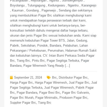
Pucanglaban , Rejotangan , Ngunut , Sumbergempol ,
Boyolangu , Tulungagung , Kedungwaru , Ngantru , Karangrejo
, Kauman , Gondang , Pagerwejo , Sendang dan sekitarnya
yang membutuhkan Pagar Brc silahkan menghubungi kami
untuk mendapatkan harga penawaran terbaik dari kami,
silahkan menghubungi kami untuk bertanya-tanya, ber-
konsultasi terlebih dahulu mengenai daftar harga terbaru,
ukuran dan jenis Pagar Brc sesuai kebutuhan anda. Kami siap
memenuhi kebutuhan Pagar Tower BTS, Jalan, Gedung,
Pabrik, Sekolahan, Pondok, Bandara, Pelabuhan, Lahan
Pekarangan / Perkebunan, Perumahan, Halaman Rumah Sakit
dan kebutuhan lainnya. CV. Intan Bumi Perkasa Sedia Pagar
Brc, Tiang Brc, Pintu Brc, Pagar Segitiga Terbuka, Pagar
Bandara, Pagar Wiremesh Yang Ready […]
September 21, 2024
Brc
,
Distributor Pagar Brc
,
Harga Pagar Brc
,
Harga Pagar Wiremesh
,
Jual Pagar Brc
,
Jual
Pagar Segitiga Terbuka
,
Jual Pagar Wiremesh
,
Pabrik Pagar
Brc
,
Pagar Bandara
,
Pagar Besi Brc
,
Pagar Brc Galvanis
,
Pagar Brc Murah
,
Pagar Minimalis
,
Produsen Pagar Brc
,
Supplier Pagar Brc
,
Tiang Brc