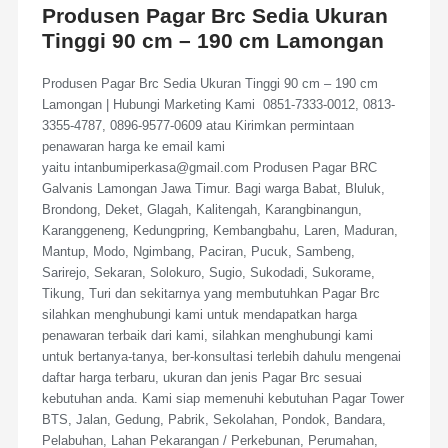
Produsen Pagar Brc Sedia Ukuran
Tinggi 90 cm – 190 cm Lamongan
Produsen Pagar Brc Sedia Ukuran Tinggi 90 cm – 190 cm
Lamongan | Hubungi Marketing Kami 0851-7333-0012, 0813-
3355-4787, 0896-9577-0609 atau Kirimkan permintaan
penawaran harga ke email kami
yaitu intanbumiperkasa@gmail.com Produsen Pagar BRC
Galvanis Lamongan Jawa Timur. Bagi warga Babat, Bluluk,
Brondong, Deket, Glagah, Kalitengah, Karangbinangun,
Karanggeneng, Kedungpring, Kembangbahu, Laren, Maduran,
Mantup, Modo, Ngimbang, Paciran, Pucuk, Sambeng,
Sarirejo, Sekaran, Solokuro, Sugio, Sukodadi, Sukorame,
Tikung, Turi dan sekitarnya yang membutuhkan Pagar Brc
silahkan menghubungi kami untuk mendapatkan harga
penawaran terbaik dari kami, silahkan menghubungi kami
untuk bertanya-tanya, ber-konsultasi terlebih dahulu mengenai
daftar harga terbaru, ukuran dan jenis Pagar Brc sesuai
kebutuhan anda. Kami siap memenuhi kebutuhan Pagar Tower
BTS, Jalan, Gedung, Pabrik, Sekolahan, Pondok, Bandara,
Pelabuhan, Lahan Pekarangan / Perkebunan, Perumahan,