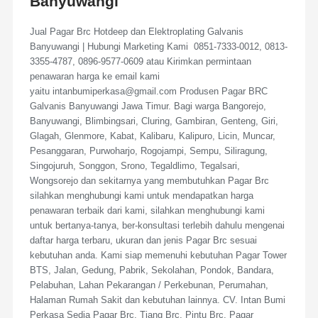
Banyuwangi
Jual Pagar Brc Hotdeep dan Elektroplating Galvanis
Banyuwangi | Hubungi Marketing Kami 0851-7333-0012, 0813-
3355-4787, 0896-9577-0609 atau Kirimkan permintaan
penawaran harga ke email kami
yaitu intanbumiperkasa@gmail.com Produsen Pagar BRC
Galvanis Banyuwangi Jawa Timur. Bagi warga Bangorejo,
Banyuwangi, Blimbingsari, Cluring, Gambiran, Genteng, Giri,
Glagah, Glenmore, Kabat, Kalibaru, Kalipuro, Licin, Muncar,
Pesanggaran, Purwoharjo, Rogojampi, Sempu, Siliragung,
Singojuruh, Songgon, Srono, Tegaldlimo, Tegalsari,
Wongsorejo dan sekitarnya yang membutuhkan Pagar Brc
silahkan menghubungi kami untuk mendapatkan harga
penawaran terbaik dari kami, silahkan menghubungi kami
untuk bertanya-tanya, ber-konsultasi terlebih dahulu mengenai
daftar harga terbaru, ukuran dan jenis Pagar Brc sesuai
kebutuhan anda. Kami siap memenuhi kebutuhan Pagar Tower
BTS, Jalan, Gedung, Pabrik, Sekolahan, Pondok, Bandara,
Pelabuhan, Lahan Pekarangan / Perkebunan, Perumahan,
Halaman Rumah Sakit dan kebutuhan lainnya. CV. Intan Bumi
Perkasa Sedia Pagar Brc, Tiang Brc, Pintu Brc, Pagar