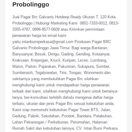
Probolinggo
Jual Pagar Brc Galvanis Hotdeep Ready Ukuran T. 120 Kota
Probolinggo | Hubungi Marketing Kami 0851-7333-0012, 0813-
3355-4787, 0896-9577-0609 atau Kirimkan permintaan
penawaran harga ke email kami
yaitu intanbumiperkasa@gmail.com Produsen Pagar BRC
Galvanis Probolinggo Jawa Timur. Bagi warga Bantaran,
Banyuanyar, Besuk, Dringu, Gading, Gending, Kotaanyar,
Kraksaan, Krejengan, Krucil, Kuripan, Leces, Lumbang,
Maron, Paiton, Pajarakan, Pakuniran, Sukapura, Sumber,
Sumberasih, Tegalsiwalan, Tiris, Tongas, Wonomerto dan
sekitarnya yang membutuhkan Pagar Brc silahkan
menghubungi kami untuk mendapatkan harga penawaran
terbaik dari kami, silahkan menghubungi kami untuk bertanya-
tanya, ber-konsultasi terlebih dahulu mengenai daftar harga
terbaru, ukuran dan jenis Pagar Brc sesuai kebutuhan anda.
Kami siap memenuhi kebutuhan Pagar Tower BTS, Jalan,
Gedung, Pabrik, Sekolahan, Pondok, Bandara, Pelabuhan,
Lahan Pekarangan / Perkebunan, Perumahan, Halaman
Rumah Sakit dan kebutuhan lainnya. CV. Intan Bumi Perkasa