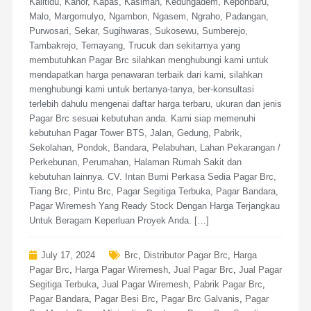
Kalitidu, Kanor, Kapas, Kasiman, Kedungadem, Kepohbaru,
Malo, Margomulyo, Ngambon, Ngasem, Ngraho, Padangan,
Purwosari, Sekar, Sugihwaras, Sukosewu, Sumberejo,
Tambakrejo, Temayang, Trucuk dan sekitarnya yang
membutuhkan Pagar Brc silahkan menghubungi kami untuk
mendapatkan harga penawaran terbaik dari kami, silahkan
menghubungi kami untuk bertanya-tanya, ber-konsultasi
terlebih dahulu mengenai daftar harga terbaru, ukuran dan jenis
Pagar Brc sesuai kebutuhan anda. Kami siap memenuhi
kebutuhan Pagar Tower BTS, Jalan, Gedung, Pabrik,
Sekolahan, Pondok, Bandara, Pelabuhan, Lahan Pekarangan /
Perkebunan, Perumahan, Halaman Rumah Sakit dan
kebutuhan lainnya. CV. Intan Bumi Perkasa Sedia Pagar Brc,
Tiang Brc, Pintu Brc, Pagar Segitiga Terbuka, Pagar Bandara,
Pagar Wiremesh Yang Ready Stock Dengan Harga Terjangkau
Untuk Beragam Keperluan Proyek Anda. […]
July 17, 2024
Brc
,
Distributor Pagar Brc
,
Harga
Pagar Brc
,
Harga Pagar Wiremesh
,
Jual Pagar Brc
,
Jual Pagar
Segitiga Terbuka
,
Jual Pagar Wiremesh
,
Pabrik Pagar Brc
,
Pagar Bandara
,
Pagar Besi Brc
,
Pagar Brc Galvanis
,
Pagar