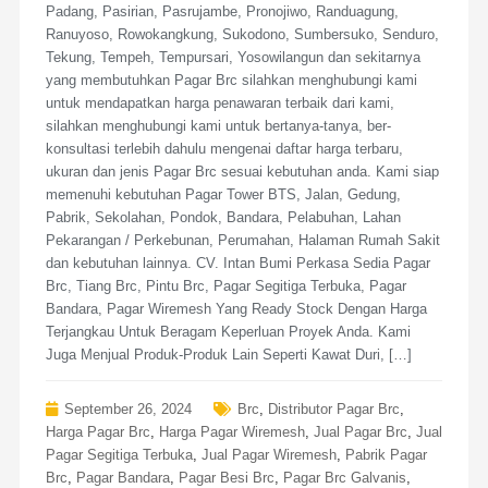
Padang, Pasirian, Pasrujambe, Pronojiwo, Randuagung,
Ranuyoso, Rowokangkung, Sukodono, Sumbersuko, Senduro,
Tekung, Tempeh, Tempursari, Yosowilangun dan sekitarnya
yang membutuhkan Pagar Brc silahkan menghubungi kami
untuk mendapatkan harga penawaran terbaik dari kami,
silahkan menghubungi kami untuk bertanya-tanya, ber-
konsultasi terlebih dahulu mengenai daftar harga terbaru,
ukuran dan jenis Pagar Brc sesuai kebutuhan anda. Kami siap
memenuhi kebutuhan Pagar Tower BTS, Jalan, Gedung,
Pabrik, Sekolahan, Pondok, Bandara, Pelabuhan, Lahan
Pekarangan / Perkebunan, Perumahan, Halaman Rumah Sakit
dan kebutuhan lainnya. CV. Intan Bumi Perkasa Sedia Pagar
Brc, Tiang Brc, Pintu Brc, Pagar Segitiga Terbuka, Pagar
Bandara, Pagar Wiremesh Yang Ready Stock Dengan Harga
Terjangkau Untuk Beragam Keperluan Proyek Anda. Kami
Juga Menjual Produk-Produk Lain Seperti Kawat Duri, […]
September 26, 2024
Brc
,
Distributor Pagar Brc
,
Harga Pagar Brc
,
Harga Pagar Wiremesh
,
Jual Pagar Brc
,
Jual
Pagar Segitiga Terbuka
,
Jual Pagar Wiremesh
,
Pabrik Pagar
Brc
,
Pagar Bandara
,
Pagar Besi Brc
,
Pagar Brc Galvanis
,