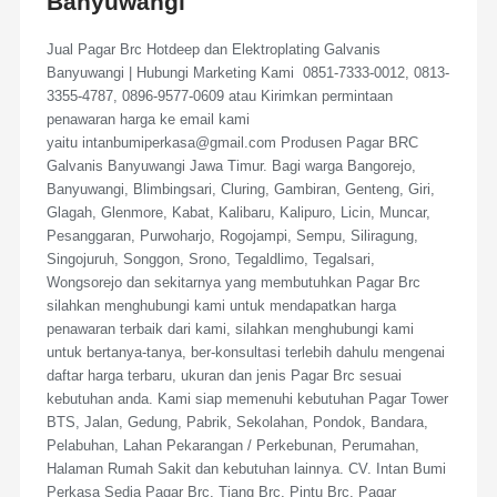
Banyuwangi
Jual Pagar Brc Hotdeep dan Elektroplating Galvanis
Banyuwangi | Hubungi Marketing Kami 0851-7333-0012, 0813-
3355-4787, 0896-9577-0609 atau Kirimkan permintaan
penawaran harga ke email kami
yaitu intanbumiperkasa@gmail.com Produsen Pagar BRC
Galvanis Banyuwangi Jawa Timur. Bagi warga Bangorejo,
Banyuwangi, Blimbingsari, Cluring, Gambiran, Genteng, Giri,
Glagah, Glenmore, Kabat, Kalibaru, Kalipuro, Licin, Muncar,
Pesanggaran, Purwoharjo, Rogojampi, Sempu, Siliragung,
Singojuruh, Songgon, Srono, Tegaldlimo, Tegalsari,
Wongsorejo dan sekitarnya yang membutuhkan Pagar Brc
silahkan menghubungi kami untuk mendapatkan harga
penawaran terbaik dari kami, silahkan menghubungi kami
untuk bertanya-tanya, ber-konsultasi terlebih dahulu mengenai
daftar harga terbaru, ukuran dan jenis Pagar Brc sesuai
kebutuhan anda. Kami siap memenuhi kebutuhan Pagar Tower
BTS, Jalan, Gedung, Pabrik, Sekolahan, Pondok, Bandara,
Pelabuhan, Lahan Pekarangan / Perkebunan, Perumahan,
Halaman Rumah Sakit dan kebutuhan lainnya. CV. Intan Bumi
Perkasa Sedia Pagar Brc, Tiang Brc, Pintu Brc, Pagar