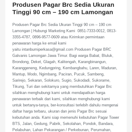
Produsen Pagar Brc Sedia Ukuran
Tinggi 90 cm – 190 cm Lamongan
Produsen Pagar Brc Sedia Ukuran Tinggi 90 cm – 190 cm
Lamongan | Hubungi Marketing Kami 0851-7333-0012, 0813-
3355-4787, 0896-9577-0609 atau Kirimkan permintaan
penawaran harga ke email kami
yaitu intanbumiperkasa@gmail.com Produsen Pagar BRC
Galvanis Lamongan Jawa Timur. Bagi warga Babat, Bluluk,
Brondong, Deket, Glagah, Kalitengah, Karangbinangun,
Karanggeneng, Kedungpring, Kembangbahu, Laren, Maduran,
Mantup, Modo, Ngimbang, Paciran, Pucuk, Sambeng,
Sarirejo, Sekaran, Solokuro, Sugio, Sukodadi, Sukorame,
Tikung, Turi dan sekitarnya yang membutuhkan Pagar Brc
silahkan menghubungi kami untuk mendapatkan harga
penawaran terbaik dari kami, silahkan menghubungi kami
untuk bertanya-tanya, ber-konsultasi terlebih dahulu mengenai
daftar harga terbaru, ukuran dan jenis Pagar Brc sesuai
kebutuhan anda. Kami siap memenuhi kebutuhan Pagar Tower
BTS, Jalan, Gedung, Pabrik, Sekolahan, Pondok, Bandara,
Pelabuhan, Lahan Pekarangan / Perkebunan, Perumahan,