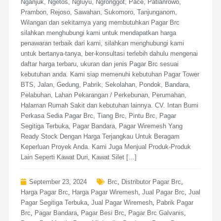
Nganjuk, Ngetos, Ngluyu, Ngronggot, Pace, Patianrowo,
Prambon, Rejoso, Sawahan, Sukomoro, Tanjunganom,
Wilangan dan sekitarnya yang membutuhkan Pagar Brc
silahkan menghubungi kami untuk mendapatkan harga
penawaran terbaik dari kami, silahkan menghubungi kami
untuk bertanya-tanya, ber-konsultasi terlebih dahulu mengenai
daftar harga terbaru, ukuran dan jenis Pagar Brc sesuai
kebutuhan anda. Kami siap memenuhi kebutuhan Pagar Tower
BTS, Jalan, Gedung, Pabrik, Sekolahan, Pondok, Bandara,
Pelabuhan, Lahan Pekarangan / Perkebunan, Perumahan,
Halaman Rumah Sakit dan kebutuhan lainnya. CV. Intan Bumi
Perkasa Sedia Pagar Brc, Tiang Brc, Pintu Brc, Pagar
Segitiga Terbuka, Pagar Bandara, Pagar Wiremesh Yang
Ready Stock Dengan Harga Terjangkau Untuk Beragam
Keperluan Proyek Anda. Kami Juga Menjual Produk-Produk
Lain Seperti Kawat Duri, Kawat Silet […]
September 23, 2024
Brc
,
Distributor Pagar Brc
,
Harga Pagar Brc
,
Harga Pagar Wiremesh
,
Jual Pagar Brc
,
Jual
Pagar Segitiga Terbuka
,
Jual Pagar Wiremesh
,
Pabrik Pagar
Brc
,
Pagar Bandara
,
Pagar Besi Brc
,
Pagar Brc Galvanis
,