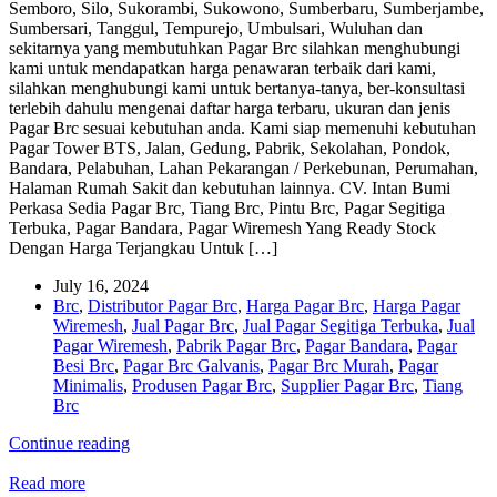
Semboro, Silo, Sukorambi, Sukowono, Sumberbaru, Sumberjambe,
Sumbersari, Tanggul, Tempurejo, Umbulsari, Wuluhan dan
sekitarnya yang membutuhkan Pagar Brc silahkan menghubungi
kami untuk mendapatkan harga penawaran terbaik dari kami,
silahkan menghubungi kami untuk bertanya-tanya, ber-konsultasi
terlebih dahulu mengenai daftar harga terbaru, ukuran dan jenis
Pagar Brc sesuai kebutuhan anda. Kami siap memenuhi kebutuhan
Pagar Tower BTS, Jalan, Gedung, Pabrik, Sekolahan, Pondok,
Bandara, Pelabuhan, Lahan Pekarangan / Perkebunan, Perumahan,
Halaman Rumah Sakit dan kebutuhan lainnya. CV. Intan Bumi
Perkasa Sedia Pagar Brc, Tiang Brc, Pintu Brc, Pagar Segitiga
Terbuka, Pagar Bandara, Pagar Wiremesh Yang Ready Stock
Dengan Harga Terjangkau Untuk […]
July 16, 2024
Brc
,
Distributor Pagar Brc
,
Harga Pagar Brc
,
Harga Pagar
Wiremesh
,
Jual Pagar Brc
,
Jual Pagar Segitiga Terbuka
,
Jual
Pagar Wiremesh
,
Pabrik Pagar Brc
,
Pagar Bandara
,
Pagar
Besi Brc
,
Pagar Brc Galvanis
,
Pagar Brc Murah
,
Pagar
Minimalis
,
Produsen Pagar Brc
,
Supplier Pagar Brc
,
Tiang
Brc
Continue reading
Read more