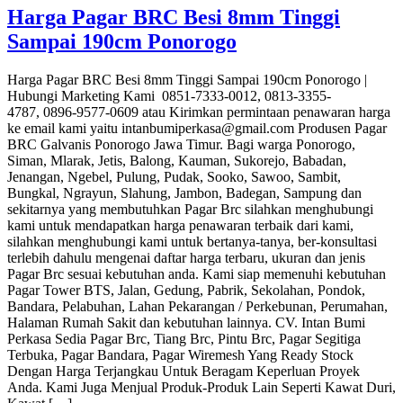
Harga Pagar BRC Besi 8mm Tinggi
Sampai 190cm Ponorogo
Harga Pagar BRC Besi 8mm Tinggi Sampai 190cm Ponorogo |
Hubungi Marketing Kami 0851-7333-0012, 0813-3355-
4787, 0896-9577-0609 atau Kirimkan permintaan penawaran harga
ke email kami yaitu intanbumiperkasa@gmail.com Produsen Pagar
BRC Galvanis Ponorogo Jawa Timur. Bagi warga Ponorogo,
Siman, Mlarak, Jetis, Balong, Kauman, Sukorejo, Babadan,
Jenangan, Ngebel, Pulung, Pudak, Sooko, Sawoo, Sambit,
Bungkal, Ngrayun, Slahung, Jambon, Badegan, Sampung dan
sekitarnya yang membutuhkan Pagar Brc silahkan menghubungi
kami untuk mendapatkan harga penawaran terbaik dari kami,
silahkan menghubungi kami untuk bertanya-tanya, ber-konsultasi
terlebih dahulu mengenai daftar harga terbaru, ukuran dan jenis
Pagar Brc sesuai kebutuhan anda. Kami siap memenuhi kebutuhan
Pagar Tower BTS, Jalan, Gedung, Pabrik, Sekolahan, Pondok,
Bandara, Pelabuhan, Lahan Pekarangan / Perkebunan, Perumahan,
Halaman Rumah Sakit dan kebutuhan lainnya. CV. Intan Bumi
Perkasa Sedia Pagar Brc, Tiang Brc, Pintu Brc, Pagar Segitiga
Terbuka, Pagar Bandara, Pagar Wiremesh Yang Ready Stock
Dengan Harga Terjangkau Untuk Beragam Keperluan Proyek
Anda. Kami Juga Menjual Produk-Produk Lain Seperti Kawat Duri,