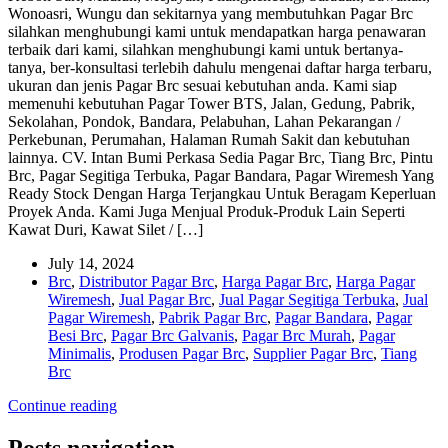
Wonoasri, Wungu dan sekitarnya yang membutuhkan Pagar Brc
silahkan menghubungi kami untuk mendapatkan harga penawaran
terbaik dari kami, silahkan menghubungi kami untuk bertanya-
tanya, ber-konsultasi terlebih dahulu mengenai daftar harga terbaru,
ukuran dan jenis Pagar Brc sesuai kebutuhan anda. Kami siap
memenuhi kebutuhan Pagar Tower BTS, Jalan, Gedung, Pabrik,
Sekolahan, Pondok, Bandara, Pelabuhan, Lahan Pekarangan /
Perkebunan, Perumahan, Halaman Rumah Sakit dan kebutuhan
lainnya. CV. Intan Bumi Perkasa Sedia Pagar Brc, Tiang Brc, Pintu
Brc, Pagar Segitiga Terbuka, Pagar Bandara, Pagar Wiremesh Yang
Ready Stock Dengan Harga Terjangkau Untuk Beragam Keperluan
Proyek Anda. Kami Juga Menjual Produk-Produk Lain Seperti
Kawat Duri, Kawat Silet / […]
July 14, 2024
Brc
,
Distributor Pagar Brc
,
Harga Pagar Brc
,
Harga Pagar
Wiremesh
,
Jual Pagar Brc
,
Jual Pagar Segitiga Terbuka
,
Jual
Pagar Wiremesh
,
Pabrik Pagar Brc
,
Pagar Bandara
,
Pagar
Besi Brc
,
Pagar Brc Galvanis
,
Pagar Brc Murah
,
Pagar
Minimalis
,
Produsen Pagar Brc
,
Supplier Pagar Brc
,
Tiang
Brc
Continue reading
Posts navigation