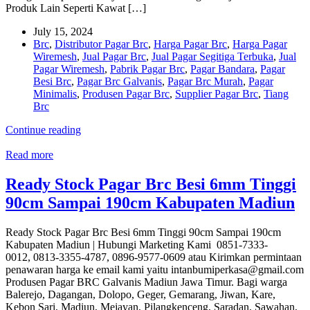
Produk Lain Seperti Kawat […]
July 15, 2024
Brc
,
Distributor Pagar Brc
,
Harga Pagar Brc
,
Harga Pagar
Wiremesh
,
Jual Pagar Brc
,
Jual Pagar Segitiga Terbuka
,
Jual
Pagar Wiremesh
,
Pabrik Pagar Brc
,
Pagar Bandara
,
Pagar
Besi Brc
,
Pagar Brc Galvanis
,
Pagar Brc Murah
,
Pagar
Minimalis
,
Produsen Pagar Brc
,
Supplier Pagar Brc
,
Tiang
Brc
Continue reading
Read more
Ready Stock Pagar Brc Besi 6mm Tinggi
90cm Sampai 190cm Kabupaten Madiun
Ready Stock Pagar Brc Besi 6mm Tinggi 90cm Sampai 190cm
Kabupaten Madiun | Hubungi Marketing Kami 0851-7333-
0012, 0813-3355-4787, 0896-9577-0609 atau Kirimkan permintaan
penawaran harga ke email kami yaitu intanbumiperkasa@gmail.com
Produsen Pagar BRC Galvanis Madiun Jawa Timur. Bagi warga
Balerejo, Dagangan, Dolopo, Geger, Gemarang, Jiwan, Kare,
Kebon Sari, Madiun, Mejayan, Pilangkenceng, Saradan, Sawahan,