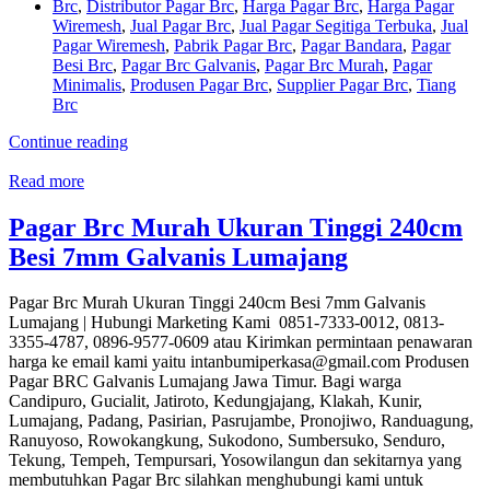
Brc
,
Distributor Pagar Brc
,
Harga Pagar Brc
,
Harga Pagar
Wiremesh
,
Jual Pagar Brc
,
Jual Pagar Segitiga Terbuka
,
Jual
Pagar Wiremesh
,
Pabrik Pagar Brc
,
Pagar Bandara
,
Pagar
Besi Brc
,
Pagar Brc Galvanis
,
Pagar Brc Murah
,
Pagar
Minimalis
,
Produsen Pagar Brc
,
Supplier Pagar Brc
,
Tiang
Brc
Continue reading
Read more
Pagar Brc Murah Ukuran Tinggi 240cm
Besi 7mm Galvanis Lumajang
Pagar Brc Murah Ukuran Tinggi 240cm Besi 7mm Galvanis
Lumajang | Hubungi Marketing Kami 0851-7333-0012, 0813-
3355-4787, 0896-9577-0609 atau Kirimkan permintaan penawaran
harga ke email kami yaitu intanbumiperkasa@gmail.com Produsen
Pagar BRC Galvanis Lumajang Jawa Timur. Bagi warga
Candipuro, Gucialit, Jatiroto, Kedungjajang, Klakah, Kunir,
Lumajang, Padang, Pasirian, Pasrujambe, Pronojiwo, Randuagung,
Ranuyoso, Rowokangkung, Sukodono, Sumbersuko, Senduro,
Tekung, Tempeh, Tempursari, Yosowilangun dan sekitarnya yang
membutuhkan Pagar Brc silahkan menghubungi kami untuk