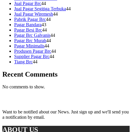
Jual Pagar Brc
44
Jual Pagar Segitiga Terbuka
44
Jual Pagar Wiremesh
44
Pabrik Pagar Brc
44
Pagar Bandara
43
Pagar Besi Brc
44
Pagar Brc Galvanis
44
Pagar Brc Murah
44
Pagar Minimalis
44
Produsen Pagar Brc
44
Supplier Pagar Brc
44
Tiang Brc
44
Recent Comments
No comments to show.
Subscribe
Want to be notified about our News. Just sign up and we'll send you
a notification by email.
ABOUT US