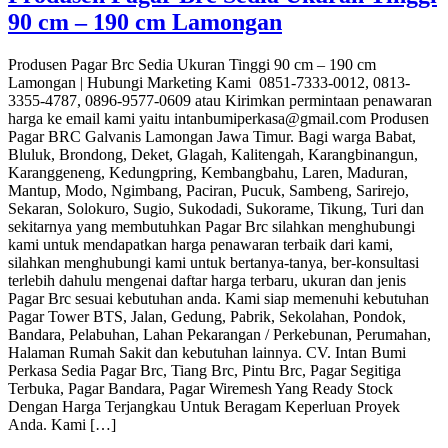
90 cm – 190 cm Lamongan
Produsen Pagar Brc Sedia Ukuran Tinggi 90 cm – 190 cm
Lamongan | Hubungi Marketing Kami 0851-7333-0012, 0813-
3355-4787, 0896-9577-0609 atau Kirimkan permintaan penawaran
harga ke email kami yaitu intanbumiperkasa@gmail.com Produsen
Pagar BRC Galvanis Lamongan Jawa Timur. Bagi warga Babat,
Bluluk, Brondong, Deket, Glagah, Kalitengah, Karangbinangun,
Karanggeneng, Kedungpring, Kembangbahu, Laren, Maduran,
Mantup, Modo, Ngimbang, Paciran, Pucuk, Sambeng, Sarirejo,
Sekaran, Solokuro, Sugio, Sukodadi, Sukorame, Tikung, Turi dan
sekitarnya yang membutuhkan Pagar Brc silahkan menghubungi
kami untuk mendapatkan harga penawaran terbaik dari kami,
silahkan menghubungi kami untuk bertanya-tanya, ber-konsultasi
terlebih dahulu mengenai daftar harga terbaru, ukuran dan jenis
Pagar Brc sesuai kebutuhan anda. Kami siap memenuhi kebutuhan
Pagar Tower BTS, Jalan, Gedung, Pabrik, Sekolahan, Pondok,
Bandara, Pelabuhan, Lahan Pekarangan / Perkebunan, Perumahan,
Halaman Rumah Sakit dan kebutuhan lainnya. CV. Intan Bumi
Perkasa Sedia Pagar Brc, Tiang Brc, Pintu Brc, Pagar Segitiga
Terbuka, Pagar Bandara, Pagar Wiremesh Yang Ready Stock
Dengan Harga Terjangkau Untuk Beragam Keperluan Proyek
Anda. Kami […]