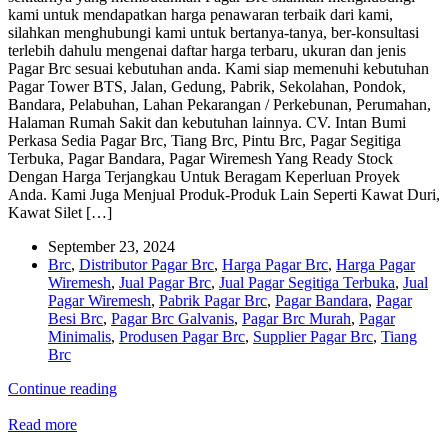
kami untuk mendapatkan harga penawaran terbaik dari kami,
silahkan menghubungi kami untuk bertanya-tanya, ber-konsultasi
terlebih dahulu mengenai daftar harga terbaru, ukuran dan jenis
Pagar Brc sesuai kebutuhan anda. Kami siap memenuhi kebutuhan
Pagar Tower BTS, Jalan, Gedung, Pabrik, Sekolahan, Pondok,
Bandara, Pelabuhan, Lahan Pekarangan / Perkebunan, Perumahan,
Halaman Rumah Sakit dan kebutuhan lainnya. CV. Intan Bumi
Perkasa Sedia Pagar Brc, Tiang Brc, Pintu Brc, Pagar Segitiga
Terbuka, Pagar Bandara, Pagar Wiremesh Yang Ready Stock
Dengan Harga Terjangkau Untuk Beragam Keperluan Proyek
Anda. Kami Juga Menjual Produk-Produk Lain Seperti Kawat Duri,
Kawat Silet […]
September 23, 2024
Brc
,
Distributor Pagar Brc
,
Harga Pagar Brc
,
Harga Pagar
Wiremesh
,
Jual Pagar Brc
,
Jual Pagar Segitiga Terbuka
,
Jual
Pagar Wiremesh
,
Pabrik Pagar Brc
,
Pagar Bandara
,
Pagar
Besi Brc
,
Pagar Brc Galvanis
,
Pagar Brc Murah
,
Pagar
Minimalis
,
Produsen Pagar Brc
,
Supplier Pagar Brc
,
Tiang
Brc
Continue reading
Read more