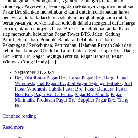
Tulungagung , Kedungwaru , Ngantru , Karangrejo , Kauman ,
Gondang , Pagerwejo , Sendang dan sekitarnya yang membutuhkan
Pagar Brc silahkan menghubungi kami untuk mendapatkan harga
penawaran terbaik dari kami, silahkan menghubungi kami untuk
bertanya-tanya, ber-konsultasi terlebih dahulu mengenai daftar harga
terbaru, ukuran dan jenis Pagar Brc sesuai kebutuhan anda. Kami
siap memenuhi kebutuhan Pagar Tower BTS, Jalan, Gedung,
Pabrik, Sekolahan, Pondok, Bandara, Pelabuhan, Lahan
Pekarangan / Perkebunan, Perumahan, Halaman Rumah Sakit dan
kebutuhan lainnya. CV. Intan Bumi Perkasa Sedia Pagar Brc, Tiang
Brc, Pintu Brc, Pagar Segitiga Terbuka, Pagar Bandara, Pagar
Wiremesh Yang Ready […]
September 21, 2024
Brc
,
Distributor Pagar Brc
,
Harga Pagar Brc
,
Harga Pagar
Wiremesh
,
Jual Pagar Brc
,
Jual Pagar Segitiga Terbuka
,
Jual
Pagar Wiremesh
,
Pabrik Pagar Brc
,
Pagar Bandara
,
Pagar
Besi Brc
,
Pagar Brc Galvanis
,
Pagar Brc Murah
,
Pagar
Minimalis
,
Produsen Pagar Brc
,
Supplier Pagar Brc
,
Tiang
Brc
Continue reading
Read more