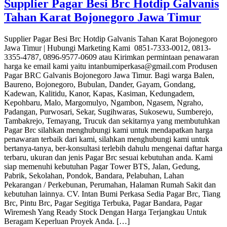
Supplier Pagar Besi Brc Hotdip Galvanis
Tahan Karat Bojonegoro Jawa Timur
Supplier Pagar Besi Brc Hotdip Galvanis Tahan Karat Bojonegoro
Jawa Timur | Hubungi Marketing Kami 0851-7333-0012, 0813-
3355-4787, 0896-9577-0609 atau Kirimkan permintaan penawaran
harga ke email kami yaitu intanbumiperkasa@gmail.com Produsen
Pagar BRC Galvanis Bojonegoro Jawa Timur. Bagi warga Balen,
Baureno, Bojonegoro, Bubulan, Dander, Gayam, Gondang,
Kadewan, Kalitidu, Kanor, Kapas, Kasiman, Kedungadem,
Kepohbaru, Malo, Margomulyo, Ngambon, Ngasem, Ngraho,
Padangan, Purwosari, Sekar, Sugihwaras, Sukosewu, Sumberejo,
Tambakrejo, Temayang, Trucuk dan sekitarnya yang membutuhkan
Pagar Brc silahkan menghubungi kami untuk mendapatkan harga
penawaran terbaik dari kami, silahkan menghubungi kami untuk
bertanya-tanya, ber-konsultasi terlebih dahulu mengenai daftar harga
terbaru, ukuran dan jenis Pagar Brc sesuai kebutuhan anda. Kami
siap memenuhi kebutuhan Pagar Tower BTS, Jalan, Gedung,
Pabrik, Sekolahan, Pondok, Bandara, Pelabuhan, Lahan
Pekarangan / Perkebunan, Perumahan, Halaman Rumah Sakit dan
kebutuhan lainnya. CV. Intan Bumi Perkasa Sedia Pagar Brc, Tiang
Brc, Pintu Brc, Pagar Segitiga Terbuka, Pagar Bandara, Pagar
Wiremesh Yang Ready Stock Dengan Harga Terjangkau Untuk
Beragam Keperluan Proyek Anda. […]