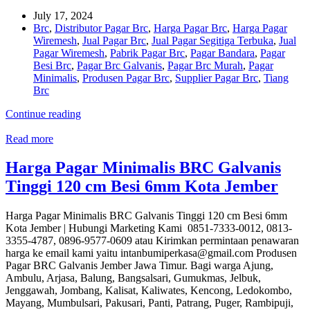
July 17, 2024
Brc
,
Distributor Pagar Brc
,
Harga Pagar Brc
,
Harga Pagar
Wiremesh
,
Jual Pagar Brc
,
Jual Pagar Segitiga Terbuka
,
Jual
Pagar Wiremesh
,
Pabrik Pagar Brc
,
Pagar Bandara
,
Pagar
Besi Brc
,
Pagar Brc Galvanis
,
Pagar Brc Murah
,
Pagar
Minimalis
,
Produsen Pagar Brc
,
Supplier Pagar Brc
,
Tiang
Brc
Continue reading
Read more
Harga Pagar Minimalis BRC Galvanis
Tinggi 120 cm Besi 6mm Kota Jember
Harga Pagar Minimalis BRC Galvanis Tinggi 120 cm Besi 6mm
Kota Jember | Hubungi Marketing Kami 0851-7333-0012, 0813-
3355-4787, 0896-9577-0609 atau Kirimkan permintaan penawaran
harga ke email kami yaitu intanbumiperkasa@gmail.com Produsen
Pagar BRC Galvanis Jember Jawa Timur. Bagi warga Ajung,
Ambulu, Arjasa, Balung, Bangsalsari, Gumukmas, Jelbuk,
Jenggawah, Jombang, Kalisat, Kaliwates, Kencong, Ledokombo,
Mayang, Mumbulsari, Pakusari, Panti, Patrang, Puger, Rambipuji,