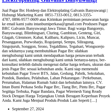
Jual Pagar Brc Hotdeep dan Elektroplating Galvanis Banyuwangi |
Hubungi Marketing Kami 0851-7333-0012, 0813-3355-
4787, 0896-9577-0609 atau Kirimkan permintaan penawaran harga
ke email kami yaitu intanbumiperkasa@gmail.com Produsen Pagar
BRC Galvanis Banyuwangi Jawa Timur. Bagi warga Bangorejo,
Banyuwangi, Blimbingsari, Cluring, Gambiran, Genteng, Giri,
Glagah, Glenmore, Kabat, Kalibaru, Kalipuro, Licin, Muncar,
Pesanggaran, Purwoharjo, Rogojampi, Sempu, Siliragung,
Singojuruh, Songgon, Srono, Tegaldlimo, Tegalsari, Wongsorejo
dan sekitarnya yang membutuhkan Pagar Brc silahkan
menghubungi kami untuk mendapatkan harga penawaran terbaik
dari kami, silahkan menghubungi kami untuk bertanya-tanya, ber-
konsultasi terlebih dahulu mengenai daftar harga terbaru, ukuran dan
jenis Pagar Brc sesuai kebutuhan anda. Kami siap memenuhi
kebutuhan Pagar Tower BTS, Jalan, Gedung, Pabrik, Sekolahan,
Pondok, Bandara, Pelabuhan, Lahan Pekarangan / Perkebunan,
Perumahan, Halaman Rumah Sakit dan kebutuhan lainnya. CV.
Intan Bumi Perkasa Sedia Pagar Brc, Tiang Brc, Pintu Brc, Pagar
Segitiga Terbuka, Pagar Bandara, Pagar Wiremesh Yang Ready
Stock Dengan Harga Terjangkau Untuk Beragam Keperluan Proyek
Anda. Kami Juga Menjual Produk-Produk Lain Seperti […]
September 27, 2024