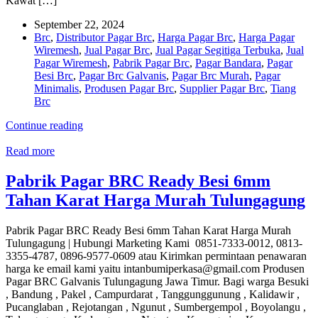
Kawat […]
September 22, 2024
Brc
,
Distributor Pagar Brc
,
Harga Pagar Brc
,
Harga Pagar
Wiremesh
,
Jual Pagar Brc
,
Jual Pagar Segitiga Terbuka
,
Jual
Pagar Wiremesh
,
Pabrik Pagar Brc
,
Pagar Bandara
,
Pagar
Besi Brc
,
Pagar Brc Galvanis
,
Pagar Brc Murah
,
Pagar
Minimalis
,
Produsen Pagar Brc
,
Supplier Pagar Brc
,
Tiang
Brc
Continue reading
Read more
Pabrik Pagar BRC Ready Besi 6mm
Tahan Karat Harga Murah Tulungagung
Pabrik Pagar BRC Ready Besi 6mm Tahan Karat Harga Murah
Tulungagung | Hubungi Marketing Kami 0851-7333-0012, 0813-
3355-4787, 0896-9577-0609 atau Kirimkan permintaan penawaran
harga ke email kami yaitu intanbumiperkasa@gmail.com Produsen
Pagar BRC Galvanis Tulungagung Jawa Timur. Bagi warga Besuki
, Bandung , Pakel , Campurdarat , Tanggunggunung , Kalidawir ,
Pucanglaban , Rejotangan , Ngunut , Sumbergempol , Boyolangu ,