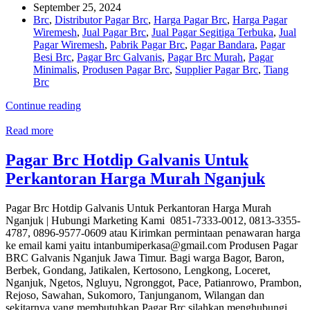
September 25, 2024
Brc
,
Distributor Pagar Brc
,
Harga Pagar Brc
,
Harga Pagar
Wiremesh
,
Jual Pagar Brc
,
Jual Pagar Segitiga Terbuka
,
Jual
Pagar Wiremesh
,
Pabrik Pagar Brc
,
Pagar Bandara
,
Pagar
Besi Brc
,
Pagar Brc Galvanis
,
Pagar Brc Murah
,
Pagar
Minimalis
,
Produsen Pagar Brc
,
Supplier Pagar Brc
,
Tiang
Brc
Continue reading
Read more
Pagar Brc Hotdip Galvanis Untuk
Perkantoran Harga Murah Nganjuk
Pagar Brc Hotdip Galvanis Untuk Perkantoran Harga Murah
Nganjuk | Hubungi Marketing Kami 0851-7333-0012, 0813-3355-
4787, 0896-9577-0609 atau Kirimkan permintaan penawaran harga
ke email kami yaitu intanbumiperkasa@gmail.com Produsen Pagar
BRC Galvanis Nganjuk Jawa Timur. Bagi warga Bagor, Baron,
Berbek, Gondang, Jatikalen, Kertosono, Lengkong, Loceret,
Nganjuk, Ngetos, Ngluyu, Ngronggot, Pace, Patianrowo, Prambon,
Rejoso, Sawahan, Sukomoro, Tanjunganom, Wilangan dan
sekitarnya yang membutuhkan Pagar Brc silahkan menghubungi