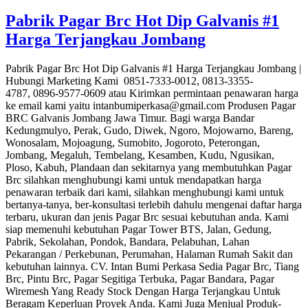
Pabrik Pagar Brc Hot Dip Galvanis #1
Harga Terjangkau Jombang
Pabrik Pagar Brc Hot Dip Galvanis #1 Harga Terjangkau Jombang |
Hubungi Marketing Kami 0851-7333-0012, 0813-3355-
4787, 0896-9577-0609 atau Kirimkan permintaan penawaran harga
ke email kami yaitu intanbumiperkasa@gmail.com Produsen Pagar
BRC Galvanis Jombang Jawa Timur. Bagi warga Bandar
Kedungmulyo, Perak, Gudo, Diwek, Ngoro, Mojowarno, Bareng,
Wonosalam, Mojoagung, Sumobito, Jogoroto, Peterongan,
Jombang, Megaluh, Tembelang, Kesamben, Kudu, Ngusikan,
Ploso, Kabuh, Plandaan dan sekitarnya yang membutuhkan Pagar
Brc silahkan menghubungi kami untuk mendapatkan harga
penawaran terbaik dari kami, silahkan menghubungi kami untuk
bertanya-tanya, ber-konsultasi terlebih dahulu mengenai daftar harga
terbaru, ukuran dan jenis Pagar Brc sesuai kebutuhan anda. Kami
siap memenuhi kebutuhan Pagar Tower BTS, Jalan, Gedung,
Pabrik, Sekolahan, Pondok, Bandara, Pelabuhan, Lahan
Pekarangan / Perkebunan, Perumahan, Halaman Rumah Sakit dan
kebutuhan lainnya. CV. Intan Bumi Perkasa Sedia Pagar Brc, Tiang
Brc, Pintu Brc, Pagar Segitiga Terbuka, Pagar Bandara, Pagar
Wiremesh Yang Ready Stock Dengan Harga Terjangkau Untuk
Beragam Keperluan Proyek Anda. Kami Juga Menjual Produk-