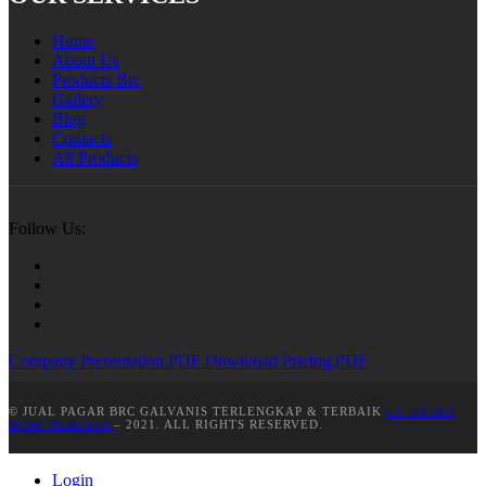
Home
About Us
Products Brc
Gallery
Blog
Contacts
All Products
Follow Us:
Company Presentation.PDF
Download Pricing.PDF
© JUAL PAGAR BRC GALVANIS TERLENGKAP & TERBAIK
CV. INTAN
BUMI PERKASA
– 2021. ALL RIGHTS RESERVED.
Login