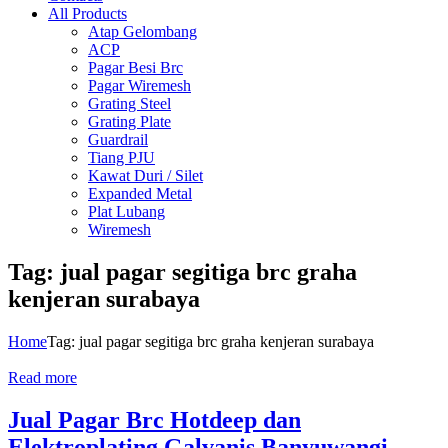
All Products
Atap Gelombang
ACP
Pagar Besi Brc
Pagar Wiremesh
Grating Steel
Grating Plate
Guardrail
Tiang PJU
Kawat Duri / Silet
Expanded Metal
Plat Lubang
Wiremesh
Tag:
jual pagar segitiga brc graha
kenjeran surabaya
Home
Tag:
jual pagar segitiga brc graha kenjeran surabaya
Read more
Jual Pagar Brc Hotdeep dan
Elektroplating Galvanis Banyuwangi