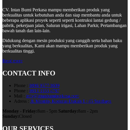
CV. Intan Bumi Perkasa mampu memberikan produk yang
berkualitas untuk kebutuhan anda dan siap membantu anda untuk
beberapa aplikasi proyek seperti seperti kontruksi lantai gedung /
pabrik, pekerjaan jalan, Saluran irigasi, Lahan Parkir, Pertambangan
bawah tanah dan lain-lain.
Didukung dengan mesin produksi yang canggih serta bahan baku
yang berkualitas, Kami akan mampu memberikan produk yang
berkualitas tinggi.
Read more
CONTACT INFO
Phone :
0896 9577 0609
Phone :
0813 3355 4787
Mail :
info@intanbumiperkasa.com
Adress :
Jl. Mastrip, Kedurus Dukuh 1 / 45 Surabaya
Monday - Friday:
8am - 5pm
Saturday:
8am - 2pm
Sunday:
Closed
OUR SERVICES