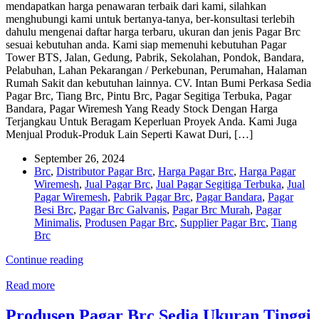
mendapatkan harga penawaran terbaik dari kami, silahkan
menghubungi kami untuk bertanya-tanya, ber-konsultasi terlebih
dahulu mengenai daftar harga terbaru, ukuran dan jenis Pagar Brc
sesuai kebutuhan anda. Kami siap memenuhi kebutuhan Pagar
Tower BTS, Jalan, Gedung, Pabrik, Sekolahan, Pondok, Bandara,
Pelabuhan, Lahan Pekarangan / Perkebunan, Perumahan, Halaman
Rumah Sakit dan kebutuhan lainnya. CV. Intan Bumi Perkasa Sedia
Pagar Brc, Tiang Brc, Pintu Brc, Pagar Segitiga Terbuka, Pagar
Bandara, Pagar Wiremesh Yang Ready Stock Dengan Harga
Terjangkau Untuk Beragam Keperluan Proyek Anda. Kami Juga
Menjual Produk-Produk Lain Seperti Kawat Duri, […]
September 26, 2024
Brc
,
Distributor Pagar Brc
,
Harga Pagar Brc
,
Harga Pagar
Wiremesh
,
Jual Pagar Brc
,
Jual Pagar Segitiga Terbuka
,
Jual
Pagar Wiremesh
,
Pabrik Pagar Brc
,
Pagar Bandara
,
Pagar
Besi Brc
,
Pagar Brc Galvanis
,
Pagar Brc Murah
,
Pagar
Minimalis
,
Produsen Pagar Brc
,
Supplier Pagar Brc
,
Tiang
Brc
Continue reading
Read more
Produsen Pagar Brc Sedia Ukuran Tinggi